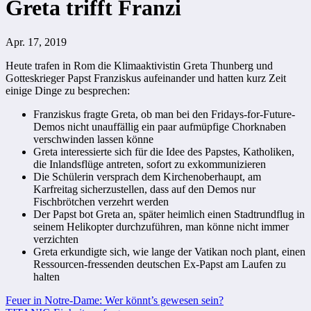
Greta trifft Franzi
Apr. 17, 2019
Heute trafen in Rom die Klimaaktivistin Greta Thunberg und
Gotteskrieger Papst Franziskus aufeinander und hatten kurz Zeit
einige Dinge zu besprechen:
Franziskus fragte Greta, ob man bei den Fridays-for-Future-
Demos nicht unauffällig ein paar aufmüpfige Chorknaben
verschwinden lassen könne
Greta interessierte sich für die Idee des Papstes, Katholiken,
die Inlandsflüge antreten, sofort zu exkommunizieren
Die Schülerin versprach dem Kirchenoberhaupt, am
Karfreitag sicherzustellen, dass auf den Demos nur
Fischbrötchen verzehrt werden
Der Papst bot Greta an, später heimlich einen Stadtrundflug in
seinem Helikopter durchzuführen, man könne nicht immer
verzichten
Greta erkundigte sich, wie lange der Vatikan noch plant, einen
Ressourcen-fressenden deutschen Ex-Papst am Laufen zu
halten
Beitragsnavigation
Feuer in Notre-Dame: Wer könnt’s gewesen sein?