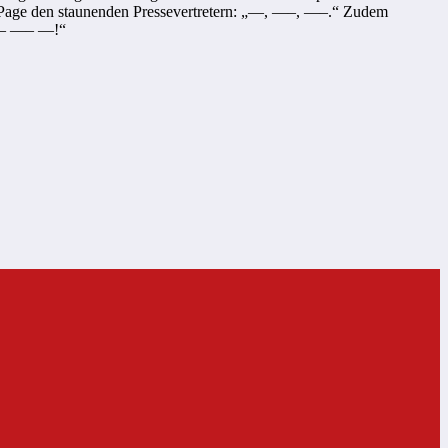
Page den staunenden Pressevertretern: „—, —–, —–.“ Zudem
——– —– —!“