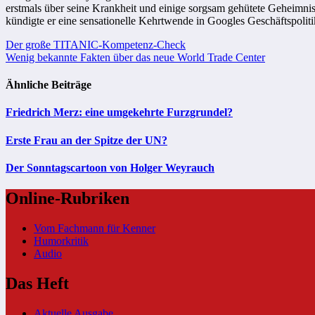
erstmals über seine Krankheit und einige sorgsam gehütete Gehe
kündigte er eine sensationelle Kehrtwende in Googles Geschäftspo
Beitragsnavigation
Der große TITANIC-Kompetenz-Check
Wenig bekannte Fakten über das neue World Trade Center
Ähnliche Beiträge
Friedrich Merz: eine umgekehrte Furzgrundel?
Erste Frau an der Spitze der UN?
Der Sonntagscartoon von Holger Weyrauch
Online-Rubriken
Vom Fachmann für Kenner
Humorkritik
Audio
Das Heft
Aktuelle Ausgabe