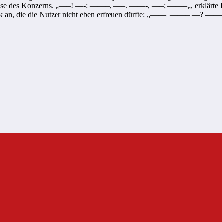
imnisse des Konzerns. „—–! —-: ——–, —–. ——-, —–; ——–„, erklärte 
litik an, die die Nutzer nicht eben erfreuen dürfte: „——, ——– —? 