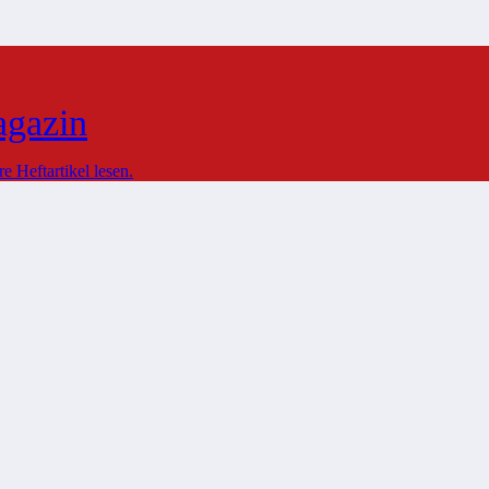
agazin
 Heftartikel lesen.