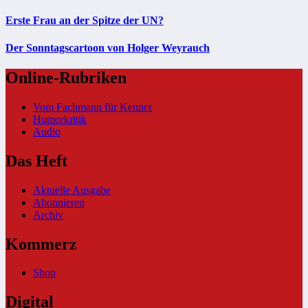
Erste Frau an der Spitze der UN?
Der Sonntagscartoon von Holger Weyrauch
Online-Rubriken
Vom Fachmann für Kenner
Humorkritik
Audio
Das Heft
Aktuelle Ausgabe
Abonnieren
Archiv
Kommerz
Shop
Digital