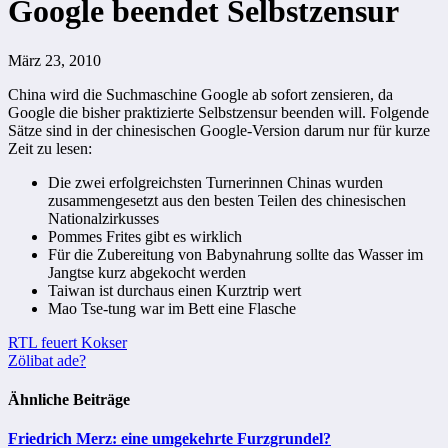
Google beendet Selbstzensur
März 23, 2010
China wird die Suchmaschine Google ab sofort zensieren, da
Google die bisher praktizierte Selbstzensur beenden will. Folgende
Sätze sind in der chinesischen Google-Version darum nur für kurze
Zeit zu lesen:
Die zwei erfolgreichsten Turnerinnen Chinas wurden
zusammengesetzt aus den besten Teilen des chinesischen
Nationalzirkusses
Pommes Frites gibt es wirklich
Für die Zubereitung von Babynahrung sollte das Wasser im
Jangtse kurz abgekocht werden
Taiwan ist durchaus einen Kurztrip wert
Mao Tse-tung war im Bett eine Flasche
Beitragsnavigation
RTL feuert Kokser
Zölibat ade?
Ähnliche Beiträge
Friedrich Merz: eine umgekehrte Furzgrundel?