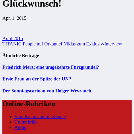
Glückwunsch!
Apr. 1, 2015
Beitragsnavigation
April 2015
TITANIC People traf Orkantief Niklas zum Exklusiv-Interview
Ähnliche Beiträge
Friedrich Merz: eine umgekehrte Furzgrundel?
Erste Frau an der Spitze der UN?
Der Sonntagscartoon von Holger Weyrauch
Online-Rubriken
Vom Fachmann für Kenner
Humorkritik
Audio