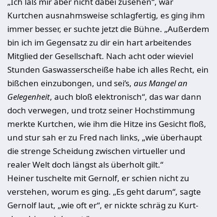
„
Ich laß mir aber nicht dabei zusehen“, war
Kurtchen ausnahmsweise schlagfertig, es ging ihm
immer besser, er suchte jetzt die Bühne. „Außer­dem
bin ich im Gegensatz zu dir ein hart ar­beitendes
Mitglied der Gesell­schaft. Nach acht oder wieviel
Stunden Gas­wasserscheiße habe ich alles Recht, ein
bißchen einzubongen, und sei’s,
aus Mangel an
Gelegenheit
, auch bloß elektronisch“, das war dann
doch verwegen, und trotz seiner Hochstim­mung
merkte Kurtchen, wie ihm die Hitze ins Gesicht floß,
und stur sah er zu Fred nach links, „wie überhaupt
die strenge Scheidung zwi­schen virtueller und
realer Welt doch längst als überholt gilt.“
Heiner tuschelte mit Gernolf, er schien nicht zu
verstehen, worum es ging. „Es geht darum“, sagte
Gernolf laut, „wie oft er“, er nickte schräg zu Kurt­