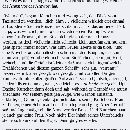
„Wie ist es denn“, fragte Gernolf jetzt zurück und klang wie einer,
der Angst vor der Antwort hat.
„Wenn du“, begann Kurtchen und zwang sich, den Blick vom
Taxistand zu wenden, „dich, ähm … vielleicht wirklich erst einmal
auf so kleine Sachen konzentrierst, dann … – ist das auf jeden Fall,
na ja, was weiß ich, nicht gleich wieder so ein Krampf wie mit
einem Großroman, du mußt ja nicht gleich der neue Franzen
werden, ist doch vielleicht nicht schlecht, klein an­zufangen, steigern
geht später immer noch“, was zum Teufel laberte er da bloß, „und
eine Novelle, gut, da hättest du schon mal den Bauplan, das käm
dann von, pfff, vornherein mehr vom Stofflichen“, sehr gut, Kurt,
weiter!, „und die Gefahr ist kleiner, daß man sich in irgendwelchen
Erzählebenen und diesem ganzen Scheiß“, sehr gut, „verrennt“,
besser: verirrt, aber gesagt, war gesagt, „und vor allen Dingen
könntest du ohne allzu großen Aufwand“, so ein Quatsch, aber egal,
„jedenfalls erst einmal, na ja, vielleicht,
was zu Ende bringen
?“ Ups.
Dachte Kurtchen dann doch und sah, während er Ger­nolf wie mutig
anschaute, vor seinem geistigen Auge, wie Gernolf aufstand,
erklärte, er, Gernolf, denke gar nicht daran, seine, Kurtchens, Frau
zu ficken, einen Schein auf den Tisch legte und ging. Aber Gernolf
saß und äugte wä­gend, die Arme vor der Brust. Und Kurtchen hatte
ja auch gar keine Frau. Noch nicht. Der Inhalt seines Unterbauchs
stellte sich kurz auf den Kopf. Dann ging es wieder.