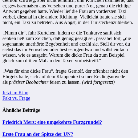
Gernolf schwieg, aber nicht feindlich, und Kurtchen dämmerte, daß
er, ge­wissermaßen aus Versehen und purer Not, genau die richtige
Antwort gege­ben hatte. Wieder lief die Frau am vordersten Taxi
vorbei, diesmal in die an­dere Richtung. Vielleicht traute sie sich
nicht, ein Taxi zu betreten. Aus Angst, in der Tür steckenzubleiben.
„Nimm dir“, fuhr Kurtchen, indem er die Tonkurve sanft sich
senken ließ zum Zeichen, daß genug gesagt sei, passabel fort, „die
sogenannte unerhörte Begebenheit und erzähl sie. Stell dir vor, du
siehst das im Fernsehen oder liest es irgendwo und willst einfach
wissen, wie es ausgeht. Warum die di­cke Frau da zum Beispiel
gleich zum dritten Mal an den Taxen vorbei­streift.“
„Was für eine dicke Frau“, fragte Gernolf, der offenbar nicht den
Ehrgeiz hatte, sich auf dem Klappentext seiner Erstlingsnovelle
als
präziser Beob­achter
feiern zu lassen.
(wird fortgesetzt)
Beitragsnavigation
Jetzt im Kino
Fakt vs. Frage
Ähnliche Beiträge
Friedrich Merz: eine umgekehrte Furzgrundel?
Erste Frau an der Spitze der UN?