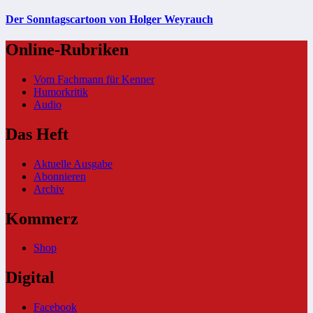
Der Sonntagscartoon von Holger Weyrauch
Online-Rubriken
Vom Fachmann für Kenner
Humorkritik
Audio
Das Heft
Aktuelle Ausgabe
Abonnieren
Archiv
Kommerz
Shop
Digital
Facebook