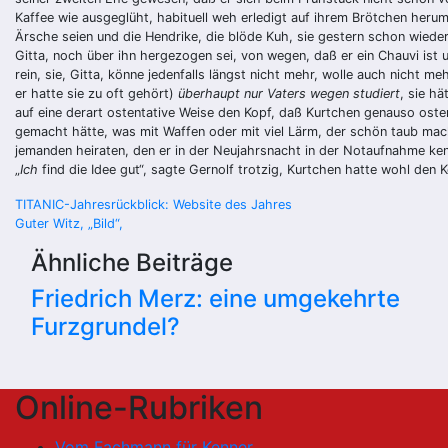
Kaffee wie ausgeglüht, habituell weh erledigt auf ihrem Brötchen her
Ärsche seien und die Hendrike, die blöde Kuh, sie gestern schon wieder
Gitta, noch über ihn hergezogen sei, von wegen, daß er ein Chauvi ist 
rein, sie, Gitta, könne jedenfalls längst nicht mehr, wolle auch nicht 
er hatte sie zu oft gehört)
überhaupt nur Vaters wegen studiert
, sie hä
auf eine derart ostentative Weise den Kopf, daß Kurtchen genauso osten
gemacht hätte, was mit Waffen oder mit viel Lärm, der schön taub mac
jemanden heiraten, den er in der Neujahrsnacht in der Notaufnahme kenn
„
Ich
find die Idee gut“, sagte Gernolf trotzig, Kurtchen hatte wohl den 
Beitragsnavigation
TITANIC-Jahresrückblick: Website des Jahres
Guter Witz, „Bild“,
Ähnliche Beiträge
Friedrich Merz: eine umgekehrte
Furzgrundel?
Online-Rubriken
Vom Fachmann für Kenner