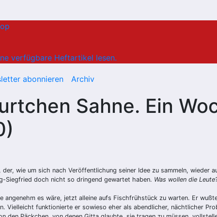
hop
ne verfügbare Heftartikel lesen.
letter abonnieren
Archiv
Kurtchen Sahne. Ein W
0)
er, wie um sich nach Veröffentlichung seiner Idee zu sammeln, wieder auf d
Jung-Siegfried doch nicht so dringend gewartet haben.
Was wollen die Leute
 angenehm es wäre, jetzt alleine aufs Fischfrühstück zu warten. Er wußte 
. Vielleicht funktionierte er sowieso eher als abendlicher, nächtlicher Pr
n den Päckchen, von denen Gitta glaubte, sie tragen zu müssen, vollstelle