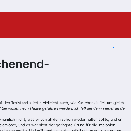
ochenend-
en Taxistand stierte, vielleicht auch, wie Kurtchen einfiel, um gleich
? Sie wollen nach Hause gefahren werden. Ich laß sie dann immer an der
nämlich nicht, was er von all dem schon wieder halten sollte, und er
oblemlöser, und es war nicht der geringste Grund für die Implosion
n lassen wollte. Und während sie, substantiell schon vor dem ersten