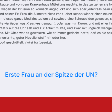
umkaute und von dem Krankenhaus Mitteilung machte, in das zu gehen sie 
 wegen der Infusion so komisch angeguckt und sich aber jedenfalls beim a
und seiner Ex-Frau die Alimente nicht zahlt, aber schon wieder einen neu
mehr, dieses ganze Medizinstudium sei sowieso eine Schnapsidee gewesen, s
tte
viel lieber was Kreatives gemacht
,
oder was mit Tieren
, und mit einer f
tativ auf die Uhr sah und zur Arbeit mußte, und zwar mit ungleich weniger
ht. Mit Gitta war es gewesern, wie er immer gedacht hatte, daß es nie s
enlernte, guter Novellenstoff hin oder her.
Kopf geschüttelt.
(wird fortgesetzt)
Erste Frau an der Spitze der UN?