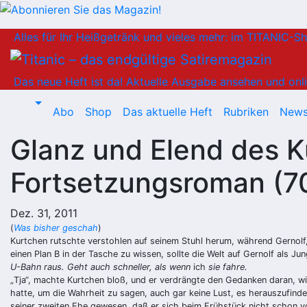
Zum
Alles für Ihr Heißgetränk und vieles mehr: im TITANIC-S
Inhalt
springen
Das neue Heft ist da!
Aktuelle Ausgabe ansehen und onli
Abo
Shop
Das aktuelle Heft
Rubriken
News
Glanz und Elend des 
Fortsetzungsroman (7
Dez. 31, 2011
(
Was bisher geschah
)
Kurtchen rutschte verstohlen auf seinem Stuhl herum, während Gernolf, d
einen Plan B in der Tasche zu wissen, sollte die Welt auf Gernolf als 
U-Bahn raus. Geht auch schneller, als wenn
ich
sie fahre.
„
Tja“, machte Kurtchen bloß, und er verdrängte den Gedanken daran, wie
hatte, um die Wahrheit zu sagen, auch gar keine Lust, es herauszufinden
seiner zweiten Ehe gewesen, daß er sich beim Frühstück nicht schon vo