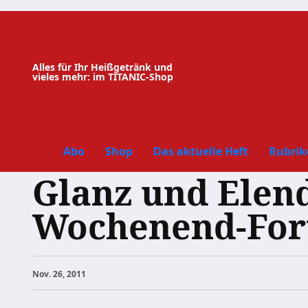
Zum
Inhalt
springen
Alles für Ihr Heißgetränk und
vieles mehr: im TITANIC-Shop
Abo
Shop
Das aktuelle Heft
Rubrik
Glanz und Elend
Wochenend-Fort
Nov. 26, 2011