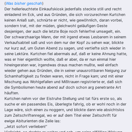
(
Was bisher geschah
)
Der hellerleuchtete Einkaufskiosk jedenfalls steckte still und recht
einladend im Eck, und aus Gründen, die sich vorzurechnen Kurtchen
keinen Anlaß sah, schnürte er nicht, wie gewöhnlich, daran vorbei,
sondern trat, mit der müden, gleichwohl geläufigen Geste
desjenigen, der auch die letzte Boje noch fehlerfrei umsegelt, ein.
Der schwarzhaarige Mann, der mit irgend etwas Lesbarem in seinem
Ver­kaufsabteil saß und von dem nur der Kopf zu sehen war, blickte
nur kurz auf, um Guten Abend zu sagen, und vertiefte sich wieder in
seine Lektüre. Kurtchen fiel abermals auf, daß er keine Ahnung hatte,
was er hier eigentlich wollte, daß er aber, da er nun einmal hier
hineingeraten war, irgendwas draus machen mußte, weil einfach
wieder gehen aus Gründen, die in seiner unausrottbaren Neigung zur
Schamhaftigkeit zu finden waren, nicht in Frage kam; und mit einer
Mi­schung aus Wohlgefallen und Mißtrauen registrierte er, daß sich
die Symbo­lismen heute abend auf doch schon arg penetrante Art
häuften.
Kurtchen nahm vor der Eistruhe Stellung und tat fürs erste so, als
suche er ein passendes Eis, überlegte fahrig, ob er wohl noch in der
Lage wäre, sich einen zu noggern, und blickte dann wie absichtslos
zum Zeitschriftenregal, wo er auf dem Titel einer Zeitschrift für
ewige Abituri­enten die Zeile las:
„
Jetzt sofort verlieben!“