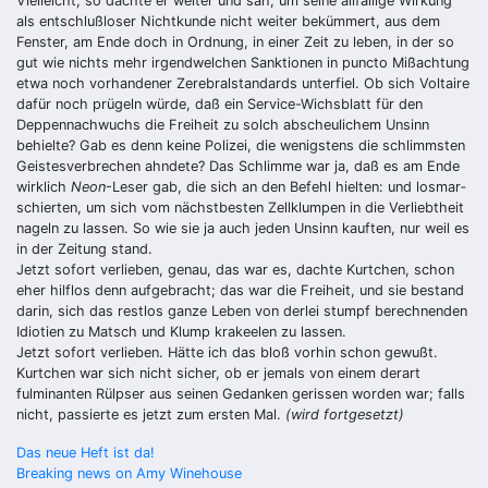
Vielleicht, so dachte er weiter und sah, um seine allfällige Wirkung
als ent­schlußloser Nichtkunde nicht weiter bekümmert, aus dem
Fenster, am Ende doch in Ordnung, in einer Zeit zu leben, in der so
gut wie nichts mehr ir­gendwelchen Sanktionen in puncto Mißachtung
etwa noch vorhandener Ze­rebralstandards unterfiel. Ob sich Voltaire
dafür noch prügeln würde, daß ein Service-Wichsblatt für den
Deppennach­wuchs die Freiheit zu solch ab­scheulichem Unsinn
behielte? Gab es denn keine Polizei, die wenigstens die schlimmsten
Geistesverbrechen ahndete? Das Schlimme war ja, daß es am Ende
wirk­lich
Neon
-Leser gab, die sich an den Befehl hielten: und losmar­
schierten, um sich vom nächstbesten Zellklumpen in die Verliebtheit
nageln zu lassen. So wie sie ja auch jeden Unsinn kauften, nur weil es
in der Zei­tung stand.
Jetzt sofort verlieben, genau, das war es, dachte Kurtchen, schon
eher hilflos denn aufgebracht; das war die Freiheit, und sie bestand
darin, sich das rest­los gan­ze Leben von derlei stumpf berechnenden
Idiotien zu Matsch und Klump krakee­len zu las­sen.
Jetzt sofort verlieben. Hätte ich das bloß vorhin schon gewußt.
Kurtchen war sich nicht sicher, ob er jemals von einem derart
fulminanten Rülpser aus seinen Gedan­ken gerissen worden war; falls
nicht, passierte es jetzt zum ersten Mal.
(wird fortgesetzt)
Beitragsnavigation
Das neue Heft ist da!
Breaking news on Amy Winehouse