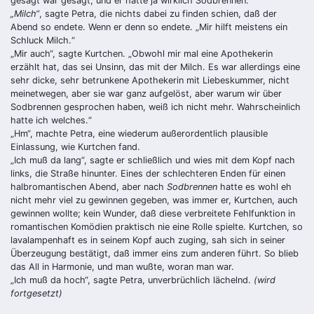
gesagt war gesagt, und er hatte ja wirklich Sodbrennen.
„Milch“
, sagte Petra, die nichts dabei zu finden schien, daß der
Abend so en­dete. Wenn er denn so endete. „Mir hilft meistens ein
Schluck Milch.“
„Mir auch“, sagte Kurtchen. „Obwohl mir mal eine Apothekerin
erzählt hat, das sei Unsinn, das mit der Milch. Es war allerdings eine
sehr dicke, sehr be­trunkene Apothekerin mit Liebeskummer, nicht
meinetwegen, aber sie war ganz aufgelöst, aber warum wir über
Sodbrennen gesprochen haben, weiß ich nicht mehr. Wahrscheinlich
hatte ich welches.“
„
Hm“, machte Petra, eine wiederum außerordentlich plausible
Einlassung, wie Kurtchen fand.
„
Ich muß da lang“, sagte er schließlich und wies mit dem Kopf nach
links, die Straße hinunter. Eines der schlechteren Enden für einen
halbromanti­schen Abend, aber nach
Sodbrennen
hatte es wohl eh
nicht mehr viel zu ge­winnen gegeben, was immer er, Kurtchen, auch
gewinnen wollte; kein Wun­der, daß diese verbreitete Fehlfunktion in
romantischen Komödien praktisch nie eine Rolle spielte. Kurtchen, so
lavalampenhaft es in seinem Kopf auch zuging, sah sich in seiner
Über­zeugung bestätigt, daß immer eins zum ande­ren führt. So blieb
das All in Harmonie, und man wußte, woran man war.
„
Ich muß da hoch“, sagte Petra, unverbrüchlich lächelnd.
(wird
fortgesetzt)