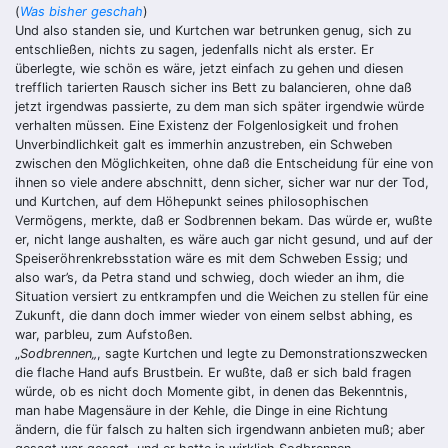
(
Was bisher geschah
)
Und also standen sie, und Kurtchen war betrunken genug, sich zu
entschlie­ßen, nichts zu sagen, jedenfalls nicht als erster. Er
überlegte, wie schön es wäre, jetzt einfach zu gehen und diesen
trefflich tarierten Rausch sicher ins Bett zu balancieren, ohne daß
jetzt irgendwas passierte, zu dem man sich später irgendwie würde
verhalten müssen. Eine Existenz der Folgenlosigkeit und frohen
Unverbindlichkeit galt es immerhin anzustreben, ein Schweben
zwischen den Möglichkeiten, ohne daß die Entscheidung für eine von
ihnen so viele andere abschnitt, denn sicher, sicher war nur der Tod,
und Kurtchen, auf dem Höhepunkt seines philosophischen
Vermögens, merkte, daß er Sodbrennen bekam. Das würde er, wußte
er, nicht lange aushalten, es wäre auch gar nicht gesund, und auf der
Speiseröhrenkrebsstation wäre es mit dem Schweben Essig; und
also war’s, da Petra stand und schwieg, doch wieder an ihm, die
Situation versiert zu entkrampfen und die Weichen zu stellen für eine
Zukunft, die dann doch immer wieder von einem selbst abhing, es
war, parbleu, zum Aufstoßen.
„
Sodbrennen
„
, sagte Kurtchen und legte zu Demonstrationszwecken
die fla­che Hand aufs Brustbein. Er wußte, daß er sich bald fragen
würde, ob es nicht doch Momente gibt, in denen das Bekenntnis,
man habe Magensäure in der Kehle, die Dinge in eine Richtung
ändern, die für falsch zu halten sich irgendwann anbieten muß; aber