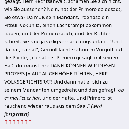
gesagt, Herr Rechtsanwalt, schämen Sie sich nicht,
wie Sie aussehen? Nein, hat der Primero da gesagt,
Sie etwa? Da muß sein Mandant, irgendso ein
Pitbull-Vokuhila, einen Lachkrampf be­kommen
haben, und der Primero auch, und der Richter
schreit: Sie sind ja völlig verhandlungsunfähig! Und
da hat, da hat“, Gernolf lachte schon im Vorgriff auf
die Pointe, „da hat der Primero gesagt, mit seinem
Baß, du kennst ihn: DANN KÖNNEN WIR DIESEN
PROZESS JA AUF AUGEN­HÖHE FÜHREN, HERR
VOLKSGERICHTSRAT! Und dann hat er sich zu
seinem Mandanten um­gedreht und den gefragt,
ob
er mal Feuer hat
, und der hatte, und Primero ist
rauchend wieder raus aus dem Saal.“
(wird
fortgesetzt)