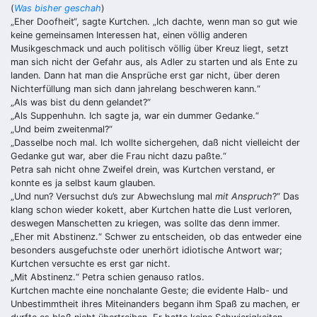
(
Was bisher geschah
)
„
Eher Doofheit“, sagte Kurtchen. „Ich dachte, wenn man so gut wie
keine gemeinsamen Interessen hat, einen völlig anderen
Musikgeschmack und auch politisch völlig über Kreuz liegt, setzt
man sich nicht der Gefahr aus, als Adler zu starten und als Ente zu
landen. Dann hat man die Ansprüche erst gar nicht, über deren
Nichterfüllung man sich dann jahrelang beschweren kann.“
„
Als was bist du denn gelandet?“
„Als Suppenhuhn. Ich sagte ja, war ein dummer Gedanke.“
„
Und beim zweitenmal?“
„
Dasselbe noch mal. Ich wollte sichergehen, daß nicht vielleicht der
Gedanke gut war, aber die Frau nicht dazu paßte.“
Petra sah nicht ohne Zweifel drein, was Kurtchen verstand, er
konnte es ja selbst kaum glauben.
„
Und nun? Versuchst du’s zur Abwechslung mal
mit Anspruch
?“ Das
klang schon wieder kokett, aber Kurtchen hatte die Lust verloren,
deswegen Manschetten zu kriegen, was sollte das denn immer.
„
Eher mit Abstinenz.“ Schwer zu entscheiden, ob das entweder eine
besonders ausgefuchste oder unerhört idiotische Antwort war;
Kurtchen versuchte es erst gar nicht.
„
Mit Abstinenz.“ Petra schien genauso ratlos.
Kurtchen machte eine nonchalante Geste; die evidente Halb- und
Unbestimmtheit ihres Miteinanders begann ihm Spaß zu machen, er