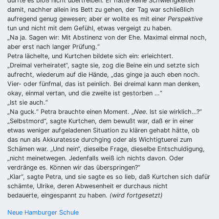
durfte es bloß nicht übertreiben. Er hatte keine Schwierigkeiten
damit, nachher allein ins Bett zu gehen, der Tag war schließlich
aufregend genug gewesen; aber er wollte es mit einer
Perspektive
tun und nicht mit dem Gefühl, etwas vergeigt zu haben.
„
Na ja. Sagen wir: Mit Abstinenz von der Ehe. Maximal einmal noch,
aber erst nach langer Prüfung.“
Petra lächelte, und Kurtchen bildete sich ein: erleichtert.
„
Dreimal verheiratet“, sagte sie, zog die Beine ein und setzte sich
aufrecht, wiederum auf die Hände, „das ginge ja auch eben noch.
Vier- oder fünfmal, das ist peinlich. Bei dreimal kann man denken,
okay, einmal vertan, und die zweite ist gestorben …“
„
Ist sie auch.“
„
Na guck.“ Petra brauchte einen Moment. „
Nee
. Ist sie wirklich…?“
„
Selbstmord“, sagte Kurtchen, dem bewußt war, daß er in einer
etwas weniger aufgeladenen Situation zu klären gehabt hätte, ob
das nun als Akkuratesse durchging oder als Wichtigtuerei zum
Schämen war. „Und nein“, dieselbe Frage, dieselbe Entschuldigung,
„nicht meinetwegen. Jedenfalls weiß ich nichts davon. Oder
verdränge es. Können wir das überspringen?“
„
Klar“, sagte Petra, und sie sagte es so lieb, daß Kurtchen sich dafür
schämte, Ulrike, deren Abwesenheit er durchaus nicht
bedauerte, eingespannt zu haben.
(wird fortgesetzt)
Beitragsnavigation
Neue Hamburger Schule