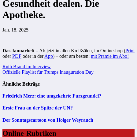
Gesundheit dealen. Die
Apotheke.
Jan. 18, 2025
Das Januarheft
– Ab jetzt in allen Kreißsälen, im Onlineshop (
Print
oder
PDF
oder in der
App
) – oder am besten:
mit Prämie im Abo!
Beitragsnavigation
Ruth Brand im Interview
Offizielle Playlist für Trumps Inauguration Day
Ähnliche Beiträge
Friedrich Merz: eine umgekehrte Furzgrundel?
Erste Frau an der Spitze der UN?
Der Sonntagscartoon von Holger Weyrauch
Online-Rubriken