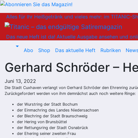
Zum
Alles für Ihr Heißgetränk und vieles mehr: im TITANIC-S
Inhalt
springen
Das neue Heft ist da!
Aktuelle Ausgabe ansehen und onli
Abo
Shop
Das aktuelle Heft
Rubriken
News
Gerhard Schröder – Her
Juni 13, 2022
Die Stadt Cuxhaven verlangt von Gerhard Schröder den Ehrenring zurüc
Zurückgefordert werden von ihm demnächst auch noch weitere Ringe:
der Wurstring der Stadt Bochum
der Einmachring des Landes Niedersachsen
der Blechring der Stadt Braunschweig
der Hering von Brunsbüttel
der Rettungsring der Stadt Osnabrück
der Ehering seiner zweiten Frau