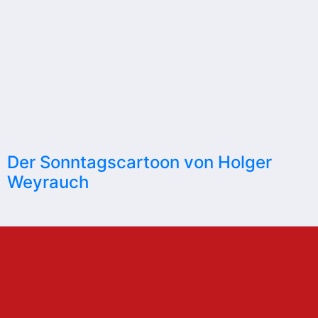
Der Sonntagscartoon von Holger
Weyrauch