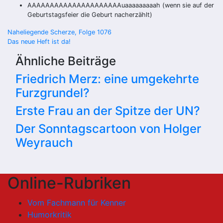
AAAAAAAAAAAAAAAAAAAAAuaaaaaaaaah (wenn sie auf der
Geburtstagsfeier die Geburt nacherzählt)
Beitragsnavigation
Naheliegende Scherze, Folge 1076
Das neue Heft ist da!
Ähnliche Beiträge
Friedrich Merz: eine umgekehrte
Furzgrundel?
Erste Frau an der Spitze der UN?
Der Sonntagscartoon von Holger
Weyrauch
Online-Rubriken
Vom Fachmann für Kenner
Humorkritik