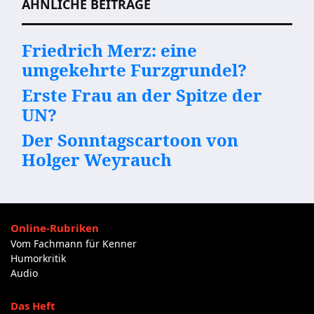
ÄHNLICHE BEITRÄGE
Friedrich Merz: eine
umgekehrte Furzgrundel?
Erste Frau an der Spitze der
UN?
Der Sonntagscartoon von
Holger Weyrauch
Online-Rubriken
Vom Fachmann für Kenner
Humorkritik
Audio
Das Heft