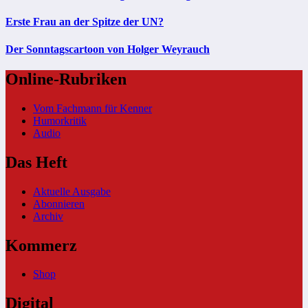
Erste Frau an der Spitze der UN?
Der Sonntagscartoon von Holger Weyrauch
Online-Rubriken
Vom Fachmann für Kenner
Humorkritik
Audio
Das Heft
Aktuelle Ausgabe
Abonnieren
Archiv
Kommerz
Shop
Digital