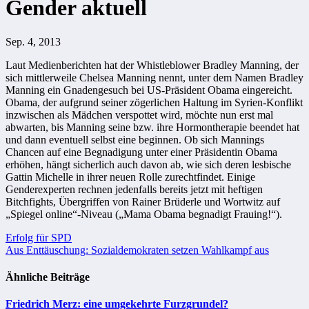
Gender aktuell
Sep. 4, 2013
Laut Medienberichten hat der Whistleblower Bradley Manning, der
sich mittlerweile Chelsea Manning nennt, unter dem Namen Bradley
Manning ein Gnadengesuch bei US-Präsident Obama eingereicht.
Obama, der aufgrund seiner zögerlichen Haltung im Syrien-Konflikt
inzwischen als Mädchen verspottet wird, möchte nun erst mal
abwarten, bis Manning seine bzw. ihre Hormontherapie beendet hat
und dann eventuell selbst eine beginnen. Ob sich Mannings
Chancen auf eine Begnadigung unter einer Präsidentin Obama
erhöhen, hängt sicherlich auch davon ab, wie sich deren lesbische
Gattin Michelle in ihrer neuen Rolle zurechtfindet. Einige
Genderexperten rechnen jedenfalls bereits jetzt mit heftigen
Bitchfights, Übergriffen von Rainer Brüderle und Wortwitz auf
„Spiegel online“-Niveau („Mama Obama begnadigt Frauing!“).
Beitragsnavigation
Erfolg für SPD
Aus Enttäuschung: Sozialdemokraten setzen Wahlkampf aus
Ähnliche Beiträge
Friedrich Merz: eine umgekehrte Furzgrundel?