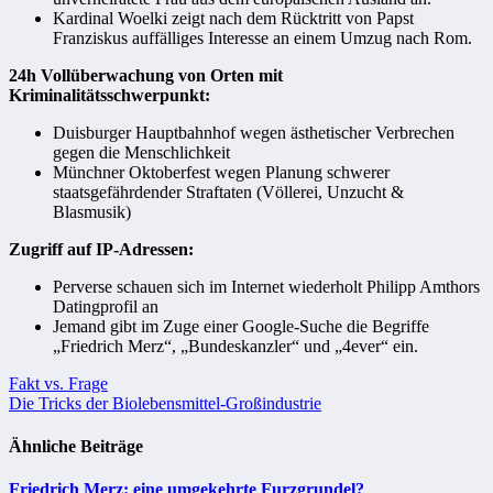
Kardinal Woelki zeigt nach dem Rücktritt von Papst
Franziskus auffälliges Interesse an einem Umzug nach Rom.
24h Vollüberwachung von Orten mit
Kriminalitätsschwerpunkt:
Duisburger Hauptbahnhof wegen ästhetischer Verbrechen
gegen die Menschlichkeit
Münchner Oktoberfest wegen Planung schwerer
staatsgefährdender Straftaten (Völlerei, Unzucht &
Blasmusik)
Zugriff auf IP-Adressen:
Perverse schauen sich im Internet wiederholt Philipp Amthors
Datingprofil an
Jemand gibt im Zuge einer Google-Suche die Begriffe
„Friedrich Merz“, „Bundeskanzler“ und „4ever“ ein.
Beitragsnavigation
Fakt vs. Frage
Die Tricks der Biolebensmittel-Großindustrie
Ähnliche Beiträge
Friedrich Merz: eine umgekehrte Furzgrundel?