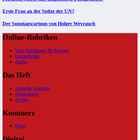
Erste Frau an der Spitze der UN?
Der Sonntagscartoon von Holger Weyrauch
Online-Rubriken
Vom Fachmann für Kenner
Humorkritik
Audio
Das Heft
Aktuelle Ausgabe
Abonnieren
Archiv
Kommerz
Shop
Digital