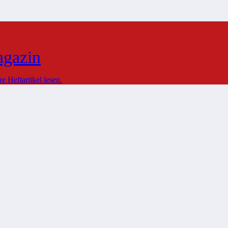
agazin
 Heftartikel lesen.