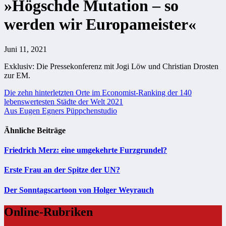
»Högschde Mutation – so
werden wir Europameister«
Juni 11, 2021
Exklusiv: Die Pressekonferenz mit Jogi Löw und Christian Drosten
zur EM.
Beitragsnavigation
Die zehn hinterletzten Orte im Economist-Ranking der 140
lebenswertesten Städte der Welt 2021
Aus Eugen Egners Püppchenstudio
Ähnliche Beiträge
Friedrich Merz: eine umgekehrte Furzgrundel?
Erste Frau an der Spitze der UN?
Der Sonntagscartoon von Holger Weyrauch
Online-Rubriken