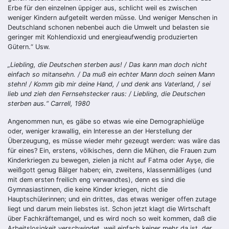
Erbe für den einzelnen üppiger aus, schlicht weil es zwischen
weniger Kindern aufgeteilt werden müsse. Und weniger Menschen in
Deutschland schonen nebenbei auch die Umwelt und belasten sie
geringer mit Kohlendioxid und energieaufwendig produzierten
Gütern.“ Usw.
„Liebling, die Deutschen sterben aus! / Das kann man doch nicht
einfach so mitansehn. / Da muß ein echter Mann doch seinen Mann
stehn! / Komm gib mir deine Hand, / und denk ans Vaterland, / sei
lieb und zieh den Fernsehstecker raus: / Liebling, die Deutschen
sterben aus.“ Carrell, 1980
Angenommen nun, es gäbe so etwas wie eine Demographielüge
oder, weniger krawallig, ein Interesse an der Herstellung der
Überzeugung, es müsse wieder mehr gezeugt werden: was wäre das
für eines? Ein, erstens, völkisches, denn die Mühen, die Frauen zum
Kinderkriegen zu bewegen, zielen ja nicht auf Fatma oder Ayşe, die
weißgott genug Bälger haben; ein, zweitens, klassenmäßiges (und
mit dem ersten freilich eng verwandtes), denn es sind die
Gymnasiastinnen, die keine Kinder kriegen, nicht die
Hauptschülerinnen; und ein drittes, das etwas weniger offen zutage
liegt und darum mein liebstes ist. Schon jetzt klagt die Wirtschaft
über Fachkräftemangel, und es wird noch so weit kommen, daß die
Arbeitslosigkeit verschwindet, weil einfach keiner mehr da ist, der