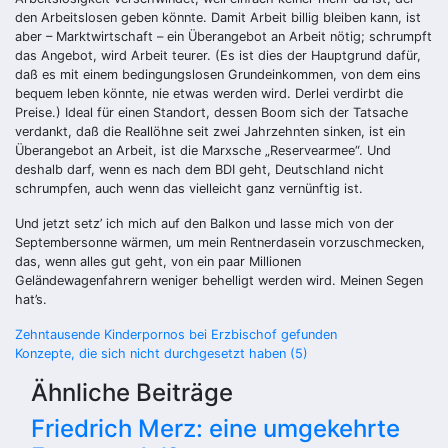
den Arbeitslosen geben könnte. Damit Arbeit billig bleiben kann, ist
aber – Marktwirtschaft – ein Überangebot an Arbeit nötig; schrumpft
das Angebot, wird Arbeit teurer. (Es ist dies der Hauptgrund dafür,
daß es mit einem bedingungslosen Grundeinkommen, von dem eins
bequem leben könnte, nie etwas werden wird. Derlei verdirbt die
Preise.) Ideal für einen Standort, dessen Boom sich der Tatsache
verdankt, daß die Reallöhne seit zwei Jahrzehnten sinken, ist ein
Überangebot an Arbeit, ist die Marxsche „Reservearmee“. Und
deshalb darf, wenn es nach dem BDI geht, Deutschland nicht
schrumpfen, auch wenn das vielleicht ganz vernünftig ist.
Und jetzt setz’ ich mich auf den Balkon und lasse mich von der
Septembersonne wärmen, um mein Rentnerdasein vorzuschmecken,
das, wenn alles gut geht, von ein paar Millionen
Geländewagenfahrern weniger behelligt werden wird. Meinen Segen
hat’s.
Beitragsnavigation
Zehntausende Kinderpornos bei Erzbischof gefunden
Konzepte, die sich nicht durchgesetzt haben (5)
Ähnliche Beiträge
Friedrich Merz: eine umgekehrte