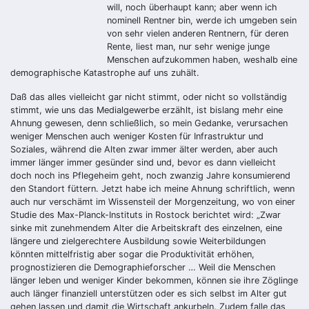
will, noch überhaupt kann; aber wenn ich
nominell Rentner bin, werde ich umgeben sein
von sehr vielen anderen Rentnern, für deren
Rente, liest man, nur sehr wenige junge
Menschen aufzukommen haben, weshalb eine
demographische Katastrophe auf uns zuhält.
Daß das alles vielleicht gar nicht stimmt, oder nicht so vollständig
stimmt, wie uns das Medialgewerbe erzählt, ist bislang mehr eine
Ahnung gewesen, denn schließlich, so mein Gedanke, verursachen
weniger Menschen auch weniger Kosten für Infrastruktur und
Soziales, während die Alten zwar immer älter werden, aber auch
immer länger immer gesünder sind und, bevor es dann vielleicht
doch noch ins Pflegeheim geht, noch zwanzig Jahre konsumierend
den Standort füttern. Jetzt habe ich meine Ahnung schriftlich, wenn
auch nur verschämt im Wissensteil der Morgenzeitung, wo von einer
Studie des Max-Planck-Instituts in Rostock berichtet wird: „Zwar
sinke mit zunehmendem Alter die Arbeitskraft des einzelnen, eine
längere und zielgerechtere Ausbildung sowie Weiterbildungen
könnten mittelfristig aber sogar die Produktivität erhöhen,
prognostizieren die Demographieforscher … Weil die Menschen
länger leben und weniger Kinder bekommen, können sie ihre Zöglinge
auch länger finanziell unterstützen oder es sich selbst im Alter gut
gehen lassen und damit die Wirtschaft ankurbeln. Zudem falle das