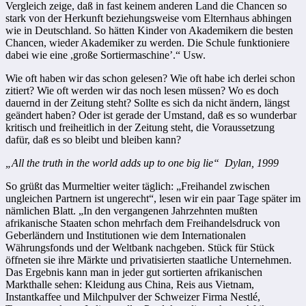
Vergleich zeige, daß in fast keinem anderen Land die Chancen so
stark von der Herkunft beziehungsweise vom Elternhaus abhingen
wie in Deutschland. So hätten Kinder von Akademikern die besten
Chancen, wieder Akademiker zu werden. Die Schule funktioniere
dabei wie eine ,große Sortiermaschine’.“ Usw.
Wie oft haben wir das schon gelesen? Wie oft habe ich derlei schon
zitiert? Wie oft werden wir das noch lesen müssen? Wo es doch
dauernd in der Zeitung steht? Sollte es sich da nicht ändern, längst
geändert haben? Oder ist gerade der Umstand, daß es so wunderbar
kritisch und freiheitlich in der Zeitung steht, die Voraussetzung
dafür, daß es so bleibt und bleiben kann?
„All the truth in the world adds up to one big lie“ Dylan, 1999
So grüßt das Murmeltier weiter täglich: „Freihandel zwischen
ungleichen Partnern ist ungerecht“, lesen wir ein paar Tage später im
nämlichen Blatt. „In den vergangenen Jahrzehnten mußten
afrikanische Staaten schon mehrfach dem Freihandelsdruck von
Geberländern und Institutionen wie dem Internationalen
Währungsfonds und der Weltbank nachgeben. Stück für Stück
öffneten sie ihre Märkte und privatisierten staatliche Unternehmen.
Das Ergebnis kann man in jeder gut sortierten afrikanischen
Markthalle sehen: Kleidung aus China, Reis aus Vietnam,
Instantkaffee und Milchpulver der Schweizer Firma Nestlé,