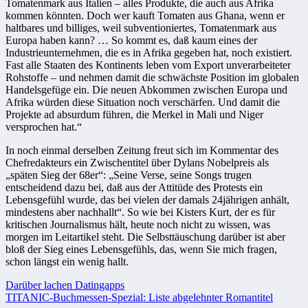
Tomatenmark aus Italien – alles Produkte, die auch aus Afrika
kommen könnten. Doch wer kauft Tomaten aus Ghana, wenn er
haltbares und billiges, weil subventioniertes, Tomatenmark aus
Europa haben kann? … So kommt es, daß kaum eines der
Industrieunternehmen, die es in Afrika gegeben hat, noch existiert.
Fast alle Staaten des Kontinents leben vom Export unverarbeiteter
Rohstoffe – und nehmen damit die schwächste Position im globalen
Handelsgefüge ein. Die neuen Abkommen zwischen Europa und
Afrika würden diese Situation noch verschärfen. Und damit die
Projekte ad absurdum führen, die Merkel in Mali und Niger
versprochen hat.“
In noch einmal derselben Zeitung freut sich im Kommentar des
Chefredakteurs ein Zwischentitel über Dylans Nobelpreis als
„späten Sieg der 68er“: „Seine Verse, seine Songs trugen
entscheidend dazu bei, daß aus der Attitüde des Protests ein
Lebensgefühl wurde, das bei vielen der damals 24jährigen anhält,
mindestens aber nachhallt“. So wie bei Kisters Kurt, der es für
kritischen Journalismus hält, heute noch nicht zu wissen, was
morgen im Leitartikel steht. Die Selbsttäuschung darüber ist aber
bloß der Sieg eines Lebensgefühls, das, wenn Sie mich fragen,
schon längst ein wenig hallt.
Beitragsnavigation
Darüber lachen Datingapps
TITANIC-Buchmessen-Spezial: Liste abgelehnter Romantitel