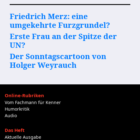
Friedrich Merz: eine
umgekehrte Furzgrundel?
Erste Frau an der Spitze der
UN?
Der Sonntagscartoon von
Holger Weyrauch
Online-Rubriken
Vom Fachmann für Kenner
Humorkritik
Audio
Das Heft
Aktuelle Ausgabe