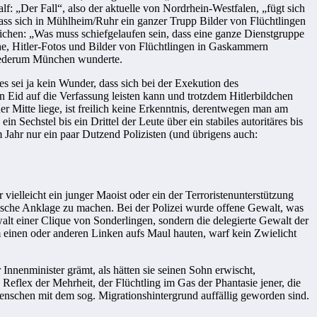
: „Der Fall“, also der aktuelle von Nordrhein-Westfalen, „fügt sich
ass sich in Mühlheim/Ruhr ein ganzer Trupp Bilder von Flüchtlingen
chen: „Was muss schiefgelaufen sein, dass eine ganze Dienstgruppe
he, Hitler-Fotos und Bilder von Flüchtlingen in Gaskammern
wiederum München wunderte.
s sei ja kein Wunder, dass sich bei der Exekution des
en Eid auf die Verfassung leisten kann und trotzdem Hitlerbildchen
r Mitte liege, ist freilich keine Erkenntnis, derentwegen man am
Sechstel bis ein Drittel der Leute über ein stabiles autoritäres bis
 Jahr nur ein paar Dutzend Polizisten (und übrigens auch:
ielleicht ein junger Maoist oder ein der Terroristenunterstützung
stische Anklage zu machen. Bei der Polizei wurde offene Gewalt, was
alt einer Clique von Sonderlingen, sondern die delegierte Gewalt der
em einen oder anderen Linken aufs Maul hauten, warf kein Zwielicht
Innenminister grämt, als hätten sie seinen Sohn erwischt,
n Reflex der Mehrheit, der Flüchtling im Gas der Phantasie jener, die
 Menschen mit dem sog. Migrationshintergrund auffällig geworden sind.