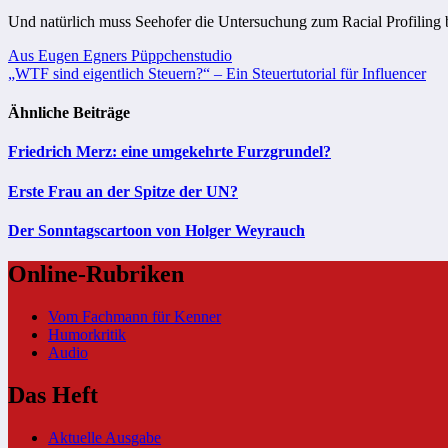
Und natürlich muss Seehofer die Untersuchung zum Racial Profiling b
Beitragsnavigation
Aus Eugen Egners Püppchenstudio
„WTF sind eigentlich Steuern?“ – Ein Steuertutorial für Influencer
Ähnliche Beiträge
Friedrich Merz: eine umgekehrte Furzgrundel?
Erste Frau an der Spitze der UN?
Der Sonntagscartoon von Holger Weyrauch
Online-Rubriken
Vom Fachmann für Kenner
Humorkritik
Audio
Das Heft
Aktuelle Ausgabe