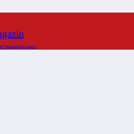
agazin
 Heftartikel lesen.