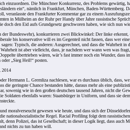
ch einzuordnen. Die Münchner Konkurrenz, des Problems gewärtig, half
desländern ein“, nämlich in Frankfurt, München, Baden-Württemberg. D
ll, veranlasste den Frankfurter Kommentar gar zu einem Ausrufungszei
eamten in Mülheim an der Ruhr per Handy über Jahre rassistische Sprüc
die doch den Eid aufs Grundgesetz geschworen haben, wie sich nun 
 der Bundeswehr), konkurrieren zwei Blickwinkel: Der linke erkennt, e
erale bis konservative will es im Gegenteil nicht fassen, dass wer ein
sagen: Typisch, die anderen: Ausgerechnet, und dass die Wahrheit in de
rheit ist aber vielleicht, dass, je nachdem wer wann wen was fragt, ein 
Doppelte übertrieben wären, wär’s fast immer noch ein Wunder, dass im
 oder „Sieg Heil!“ posten.
k, 2014
oder Hermann L. Gremliza nachlesen, war es durchaus üblich, dass, wer v
ass die geringste Chance bestanden hätte, daraus mehr als eine publizi
ar, sowenig wie in den großen deutschen tausend Jahren, nicht die Gew
 die Soldaten ebenfalls waren: Staatsbürger in Uniform, und dass sie d
nsteckte.
 und moralverseucht gewesen wie heute, und dass sich der Düsseldorfer 
ie nationalsozialistische Regel. Racial Profiling folgt dem rassistische
t, denn Polizei, das ist Gesellschaft; in dieser Logik liegt, dass auch
nd nichts zu tun haben will.