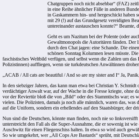
Chatgruppen noch nicht absehbar“ (FAZ) zeitli
in eine Reihe ähnlicher Fälle in anderen Bun
in Gaskammern hin- und hergeschickt haben so
mit 29 (!) auf das Grundgesetz vereidigten B
untereinander austauschen konnte?“ Beamte, 
Geht es um Nazitum bei der Polente (oder auch
Gewaltmonopols die Autoritären fänden. Der lib
durch den Chat jagen: eine Schande. Die einen 
schönen Sonntag Kolumnen lesen müsste. Die Wah
faschistisches Weltbild verfügen, und selbst wenn die Zahlen um das 
Polizistinnen) auffliegen, wenn sie turkdeutschen Anwältinnen drohen
„ACAB / All cats are beautiful / And so are my sister and I“ Ja, Pani
In den siebziger Jahren, das kann man etwa bei Christian Y. Schmidt 
verdächtiger Anwalt war, auf der Wache in die Fresse kriegte, ohne d
vor der Reviertür bloß die von „Bild“ oder des Stammtischs war; es w
vielen. Die Polizisten, damals ja noch alle männlich, waren das, was
auf die Uniform, sondern ein erhellendes auf den Staatsbürger, der dri
Nun sind die Deutschen, könnte man finden, noch nie so linksversifft
unterstreicht den Fall als die Super-Ausnahme, die er sowenig ist wie d
Auschwitz für einen Fliegenschiss halten. In etwa so wird auch gewähl
So wie umgekehrt, wer „All Cops Are Bastards“ sprüht, mit Deutschla