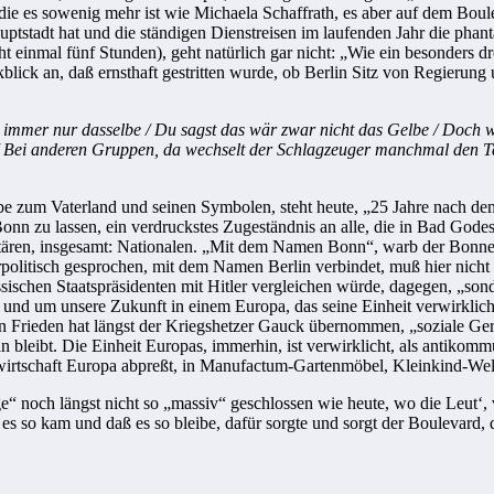
“, die es sowenig mehr ist wie Michaela Schaffrath, es aber auf dem Bo
auptstadt hat und die ständigen Dienstreisen im laufenden Jahr die ph
t einmal fünf Stunden), geht natürlich gar nicht: „Wie ein besonders d
kblick an, daß ernsthaft gestritten wurde, ob Berlin Sitz von Regierun
 immer nur dasselbe / Du sagst das wär zwar nicht das Gelbe / Doch wi
/ Bei anderen Gruppen, da wechselt der Schlagzeuger manchmal den Takt 
be zum Vaterland und seinen Symbolen, steht heute, „25 Jahre nach dem 
onn zu lassen, ein verdruckstes Zugeständnis an alle, die in Bad Godes
ären, insgesamt: Nationalen. „Mit dem Namen Bonn“, warb der Bonner 
tärpolitisch gesprochen, mit dem Namen Berlin verbindet, muß hier nic
ussischen Staatspräsidenten mit Hitler vergleichen würde, dagegen, „so
, und um unsere Zukunft in einem Europa, das seine Einheit verwirklic
n Frieden hat längst der Kriegshetzer Gauck übernommen, „soziale Gere
 bleibt. Die Einheit Europas, immerhin, ist verwirklicht, als antikomm
wirtschaft Europa abpreßt, in Manufactum-Gartenmöbel, Kleinkind-Weltr
age“ noch längst nicht so „massiv“ geschlossen wie heute, wo die Leut
 so kam und daß es so bleibe, dafür sorgte und sorgt der Boulevard, 