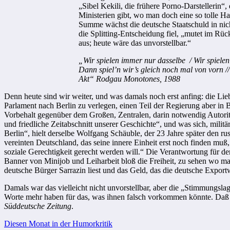
„Sibel Kekili, die frühere Porno-Darstellerin
Ministerien gibt, wo man doch eine so tolle H
Summe wächst die deutsche Staatschuld in nich
die Splitting-Entscheidung fiel, „mutet im Rüc
aus; heute wäre das unvorstellbar.“
„Wir spielen immer nur dasselbe / Wir spielen
Dann spiel’n wir’s gleich noch mal von vorn /
Akt“ Rodgau Monotones, 1988
Denn heute sind wir weiter, und was damals noch erst anfing: die Lie
Parlament nach Berlin zu verlegen, einen Teil der Regierung aber in B
Vorbehalt gegenüber dem Großen, Zentralen, darin notwendig Autorit
und friedliche Zeitabschnitt unserer Geschichte“, und was sich, mili
Berlin“, hielt derselbe Wolfgang Schäuble, der 23 Jahre später den r
vereinten Deutschland, das seine innere Einheit erst noch finden muß
soziale Gerechtigkeit gerecht werden will.“ Die Verantwortung für de
Banner von Minijob und Leiharbeit bloß die Freiheit, zu sehen wo man
deutsche Bürger Sarrazin liest und das Geld, das die deutsche Export
Damals war das vielleicht nicht unvorstellbar, aber die „Stimmungsl
Worte mehr haben für das, was ihnen falsch vorkommen könnte. Daß es
Süddeutsche Zeitung
.
Beitragsnavigation
Diesen Monat in der Humorkritik