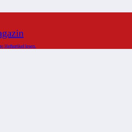
agazin
 Heftartikel lesen.