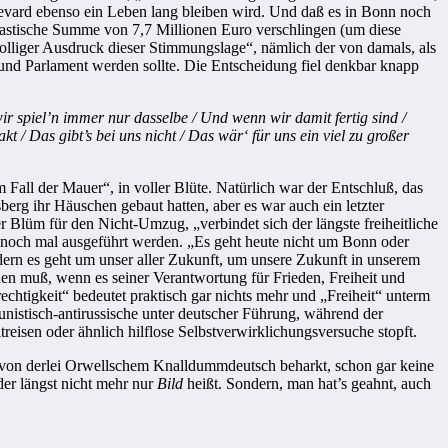
ulevard ebenso ein Leben lang bleiben wird. Und daß es in Bonn noch
antastische Summe von 7,7 Millionen Euro verschlingen (um diese
rolliger Ausdruck dieser Stimmungslage“, nämlich der von damals, als
g und Parlament werden sollte. Die Entscheidung fiel denkbar knapp
r spiel’n immer nur dasselbe / Und wenn wir damit fertig sind /
/ Das gibt’s bei uns nicht / Das wär‘ für uns ein viel zu großer
Fall der Mauer“, in voller Blüte. Natürlich war der Entschluß, das
berg ihr Häuschen gebaut hatten, aber es war auch ein letzter
Blüm für den Nicht-Umzug, „verbindet sich der längste freiheitliche
ht noch mal ausgeführt werden. „Es geht heute nicht um Bonn oder
ndern es geht um unser aller Zukunft, um unsere Zukunft in unserem
hen muß, wenn es seiner Verantwortung für Frieden, Freiheit und
chtigkeit“ bedeutet praktisch gar nichts mehr und „Freiheit“ unterm
unistisch-antirussische unter deutscher Führung, während der
eisen oder ähnlich hilflose Selbstverwirklichungsversuche stopft.
‘, von derlei Orwellschem Knalldummdeutsch beharkt, schon gar keine
der längst nicht mehr nur
Bild
heißt. Sondern, man hat’s geahnt, auch