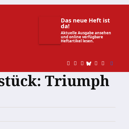
Das neue Heft ist
da!
Aktuelle Ausgabe ansehen
und online verfügbare
Heftartikel lesen.
hstück: Triumph