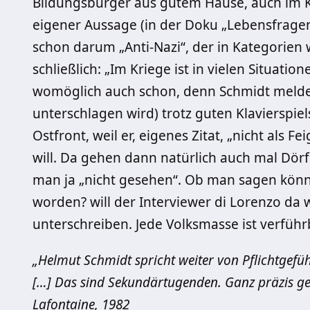
Bildungsbürger aus gutem Hause, auch im Kr
eigener Aussage (in der Doku „Lebensfragen“
schon darum „Anti-Nazi“, der in Kategorien 
schließlich: „Im Kriege ist in vielen Situat
womöglich auch schon, denn Schmidt meldet
unterschlagen wird) trotz guten Klavierspiel
Ostfront, weil er, eigenes Zitat, „nicht als 
will. Da gehen dann natürlich auch mal Dör
man ja „nicht gesehen“. Ob man sagen könne
worden? will der Interviewer di Lorenzo da 
unterschreiben. Jede Volksmasse ist verführb
„Hel
mut Schmidt spricht weiter von Pflichtgefüh
[…] Das sind Sekundärtugenden. Ganz präzis ge
Lafontaine, 1982