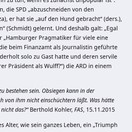
 zu tun, wenn es zunächst unpopulär ist“.
n, die SPD „abzuschneiden von den
), er hat sie „auf den Hund gebracht“ (ders.),
“ (Schmidt) gelernt. Und deshalb galt: „Egal
 „Hamburger Pragmatiker für viele eine
die beim Finanzamt als Journalistin geführte
derholt solo zu Gast hatte und deren servile
er Präsident als Wulff?“) die ARD in einem
u bestehen sein. Obsiegen kann in der
h von ihm nicht einschüchtern läßt. Was hätte
 nicht das
?
“
Berthold Kohler,
FAS
, 15.11.2015
 Alter, wie sein ganzes Leben, ein „Triumph