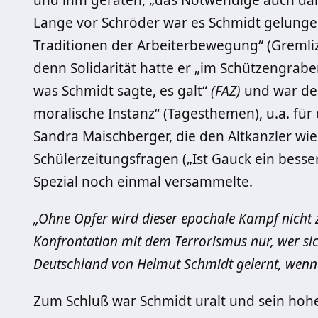
und ihm geraten, „das Notwendige auch dann
Lange vor Schröder war es Schmidt gelunge
Traditionen der Arbeiterbewegung“ (Gremliza
denn Solidarität hatte er „im Schützengraben
was Schmidt sagte, es galt“
(FAZ)
und war der
moralische Instanz“ (Tagesthemen), u.a. für 
Sandra Maischberger, die den Altkanzler wie
Schülerzeitungsfragen („Ist Gauck ein besser
Spezial noch einmal versammelte.
„Ohne Opfer wird dieser epochale Kampf nicht z
Konfrontation mit dem Terrorismus nur, wer sic
Deutschland von Helmut Schmidt gelernt, wenn
Zum Schluß war Schmidt uralt und sein hohes