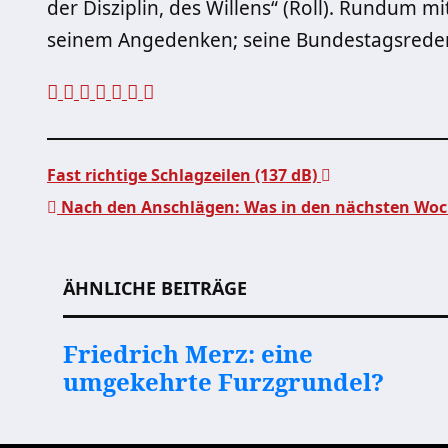
der Disziplin, des Willens“ (Roll). Rundum mi
seinem Angedenken; seine Bundestagsreden
Fast richtige Schlagzeilen (137 dB)
Nach den Anschlägen: Was in den nächsten Woc
Beitragsnavigation
ÄHNLICHE BEITRÄGE
Friedrich Merz: eine
umgekehrte Furzgrundel?