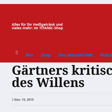
Zum
Inhalt
springen
Alles für Ihr Heißgetränk und
vieles mehr: im TITANIC-Shop
Abo
Shop
Das aktuelle Heft
Rubri
Gärtners kritis
des Willens
Nov. 15, 2015