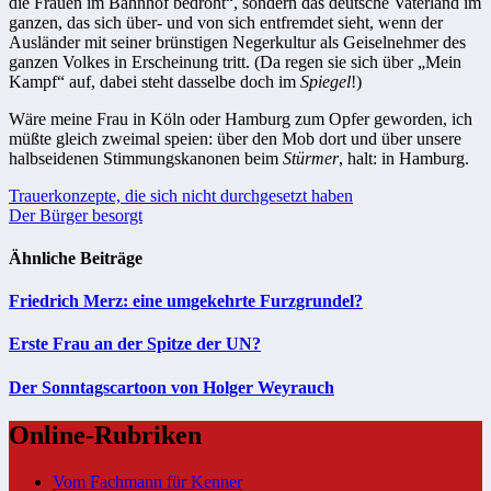
die Frauen im Bahnhof bedroht“, sondern das deutsche Vaterland im
ganzen, das sich über- und von sich entfremdet sieht, wenn der
Ausländer mit seiner brünstigen Negerkultur als Geiselnehmer des
ganzen Volkes in Erscheinung tritt. (Da regen sie sich über „Mein
Kampf“ auf, dabei steht dasselbe doch im
Spiegel
!)
Wäre meine Frau in Köln oder Hamburg zum Opfer geworden, ich
müßte gleich zweimal speien: über den Mob dort und über unsere
halbseidenen Stimmungskanonen beim
Stürmer
, halt: in Hamburg.
Beitragsnavigation
Trauerkonzepte, die sich nicht durchgesetzt haben
Der Bürger besorgt
Ähnliche Beiträge
Friedrich Merz: eine umgekehrte Furzgrundel?
Erste Frau an der Spitze der UN?
Der Sonntagscartoon von Holger Weyrauch
Online-Rubriken
Vom Fachmann für Kenner