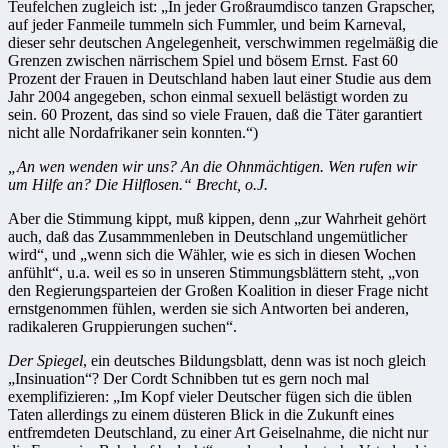
Teufelchen zugleich ist: „In jeder Großraumdisco tanzen Grapscher,
auf jeder Fanmeile tummeln sich Fummler, und beim Karneval,
dieser sehr deutschen Angelegenheit, verschwimmen regelmäßig die
Grenzen zwischen närrischem Spiel und bösem Ernst. Fast 60
Prozent der Frauen in Deutschland haben laut einer Studie aus dem
Jahr 2004 angegeben, schon einmal sexuell belästigt worden zu
sein. 60 Prozent, das sind so viele Frauen, daß die Täter garantiert
nicht alle Nordafrikaner sein konnten.“)
„An wen wenden wir uns? An die Ohnmächtigen. Wen rufen wir
um Hilfe an? Die Hilflosen.“ Brecht, o.J
.
Aber die Stimmung kippt, muß kippen, denn „zur Wahrheit gehört
auch, daß das Zusammmenleben in Deutschland ungemütlicher
wird“, und „wenn sich die Wähler, wie es sich in diesen Wochen
anfühlt“, u.a. weil es so in unseren Stimmungsblättern steht, „von
den Regierungsparteien der Großen Koalition in dieser Frage nicht
ernstgenommen fühlen, werden sie sich Antworten bei anderen,
radikaleren Gruppierungen suchen“.
Der Spiegel
, ein deutsches Bildungsblatt, denn was ist noch gleich
„Insinuation“? Der Cordt Schnibben tut es gern noch mal
exemplifizieren: „Im Kopf vieler Deutscher fügen sich die üblen
Taten allerdings zu einem düsteren Blick in die Zukunft eines
entfremdeten Deutschland, zu einer Art Geiselnahme, die nicht nur