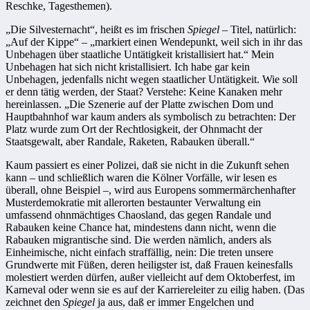
Reschke, Tagesthemen).
„Die Silvesternacht“, heißt es im frischen
Spiegel
– Titel, natürlich:
„Auf der Kippe“ – „markiert einen Wendepunkt, weil sich in ihr das
Unbehagen über staatliche Untätigkeit kristallisiert hat.“ Mein
Unbehagen hat sich nicht kristallisiert. Ich habe gar kein
Unbehagen, jedenfalls nicht wegen staatlicher Untätigkeit. Wie soll
er denn tätig werden, der Staat? Verstehe: Keine Kanaken mehr
hereinlassen. „Die Szenerie auf der Platte zwischen Dom und
Hauptbahnhof war kaum anders als symbolisch zu betrachten: Der
Platz wurde zum Ort der Rechtlosigkeit, der Ohnmacht der
Staatsgewalt, aber Randale, Raketen, Rabauken überall.“
Kaum passiert es einer Polizei, daß sie nicht in die Zukunft sehen
kann – und schließlich waren die Kölner Vorfälle, wir lesen es
überall, ohne Beispiel –, wird aus Europens sommermärchenhafter
Musterdemokratie mit allerorten bestaunter Verwaltung ein
umfassend ohnmächtiges Chaosland, das gegen Randale und
Rabauken keine Chance hat, mindestens dann nicht, wenn die
Rabauken migrantische sind. Die werden nämlich, anders als
Einheimische, nicht einfach straffällig, nein: Die treten unsere
Grundwerte mit Füßen, deren heiligster ist, daß Frauen keinesfalls
molestiert werden dürfen, außer vielleicht auf dem Oktoberfest, im
Karneval oder wenn sie es auf der Karriereleiter zu eilig haben. (Das
zeichnet den
Spiegel
ja aus, daß er immer Engelchen und