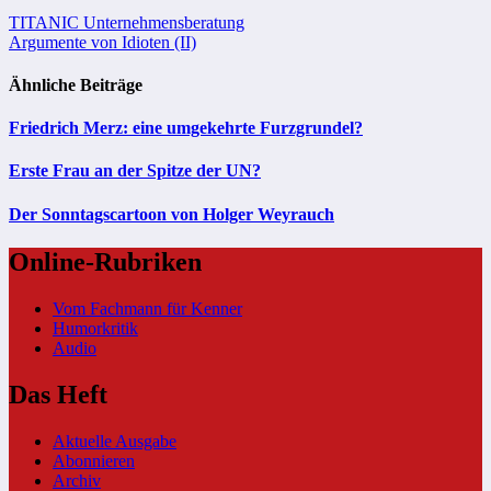
Beitragsnavigation
TITANIC Unternehmensberatung
Argumente von Idioten (II)
Ähnliche Beiträge
Friedrich Merz: eine umgekehrte Furzgrundel?
Erste Frau an der Spitze der UN?
Der Sonntagscartoon von Holger Weyrauch
Online-Rubriken
Vom Fachmann für Kenner
Humorkritik
Audio
Das Heft
Aktuelle Ausgabe
Abonnieren
Archiv