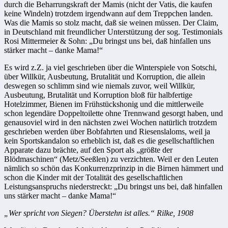
durch die Beharrungskraft der Mamis (nicht der Vatis, die kaufen
keine Windeln) trotzdem irgendwann auf dem Treppchen landen.
Was die Mamis so stolz macht, daß sie weinen müssen. Der Claim,
in Deutschland mit freundlicher Unterstützung der sog. Testimonials
Rosi Mittermeier & Sohn: „Du bringst uns bei, daß hinfallen uns
stärker macht – danke Mama!“
Es wird z.Z. ja viel geschrieben über die Winterspiele von Sotschi,
über Willkür, Ausbeutung, Brutalität und Korruption, die allein
deswegen so schlimm sind wie niemals zuvor, weil Willkür,
Ausbeutung, Brutalität und Korruption bloß für halbfertige
Hotelzimmer, Bienen im Frühstückshonig und die mittlerweile
schon legendäre Doppeltoilette ohne Trennwand gesorgt haben, und
genausoviel wird in den nächsten zwei Wochen natürlich trotzdem
geschrieben werden über Bobfahrten und Riesenslaloms, weil ja
kein Sportskandalon so erheblich ist, daß es die gesellschaftlichen
Apparate dazu brächte, auf den Sport als „größte der
Blödmaschinen“ (Metz/Seeßlen) zu verzichten. Weil er den Leuten
nämlich so schön das Konkurrenzprinzip in die Birnen hämmert und
schon die Kinder mit der Totalität des gesellschaftlichen
Leistungsanspruchs niederstreckt: „Du bringst uns bei, daß hinfallen
uns stärker macht – danke Mama!“
„Wer spricht von Siegen? Überstehn ist alles.“ Rilke, 1908