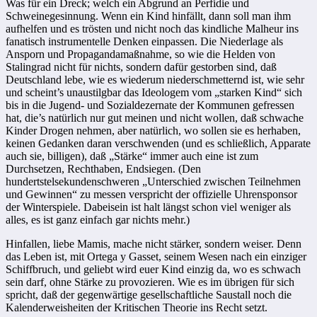
Was für ein Dreck; welch ein Abgrund an Perfidie und
Schweinegesinnung. Wenn ein Kind hinfällt, dann soll man ihm
aufhelfen und es trösten und nicht noch das kindliche Malheur ins
fanatisch instrumentelle Denken einpassen. Die Niederlage als
Ansporn und Propagandamaßnahme, so wie die Helden von
Stalingrad nicht für nichts, sondern dafür gestorben sind, daß
Deutschland lebe, wie es wiederum niederschmetternd ist, wie sehr
und scheint’s unaustilgbar das Ideologem vom „starken Kind“ sich
bis in die Jugend- und Sozialdezernate der Kommunen gefressen
hat, die’s natürlich nur gut meinen und nicht wollen, daß schwache
Kinder Drogen nehmen, aber natürlich, wo sollen sie es herhaben,
keinen Gedanken daran verschwenden (und es schließlich, Apparate
auch sie, billigen), daß „Stärke“ immer auch eine ist zum
Durchsetzen, Rechthaben, Endsiegen. (Den
hundertstelsekundenschweren „Unterschied zwischen Teilnehmen
und Gewinnen“ zu messen verspricht der offizielle Uhrensponsor
der Winterspiele. Dabeisein ist halt längst schon viel weniger als
alles, es ist ganz einfach gar nichts mehr.)
Hinfallen, liebe Mamis, mache nicht stärker, sondern weiser. Denn
das Leben ist, mit Ortega y Gasset, seinem Wesen nach ein einziger
Schiffbruch, und geliebt wird euer Kind einzig da, wo es schwach
sein darf, ohne Stärke zu provozieren. Wie es im übrigen für sich
spricht, daß der gegenwärtige gesellschaftliche Saustall noch die
Kalenderweisheiten der Kritischen Theorie ins Recht setzt.