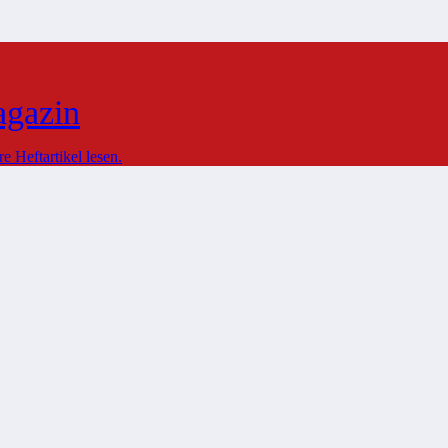
agazin
 Heftartikel lesen.