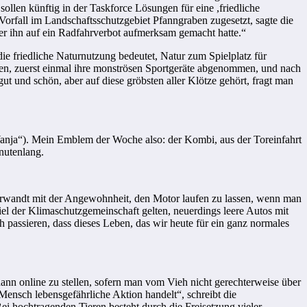
 sollen künftig in der Taskforce Lösungen für eine ,friedliche
Vorfall im Landschaftsschutzgebiet Pfanngraben zugesetzt, sagte die
r ihn auf ein Radfahrverbot aufmerksam gemacht hatte.“
die friedliche Naturnutzung bedeutet, Natur zum Spielplatz für
ren, zuerst einmal ihre monströsen Sportgeräte abgenommen, und nach
 und schön, aber auf diese gröbsten aller Klötze gehört, fragt man
anja“). Mein Emblem der Woche also: der Kombi, aus der Toreinfahrt
nutenlang.
erwandt mit der Angewohnheit, den Motor laufen zu lassen, wenn man
iel der Klimaschutzgemeinschaft gelten, neuerdings leere Autos mit
 passieren, dass dieses Leben, das wir heute für ein ganz normales
dann online zu stellen, sofern man vom Vieh nicht gerechterweise über
Mensch lebensgefährliche Aktion handelt“, schreibt die
 hochtragenden Tieren besteht durch die Freisetzung vieler