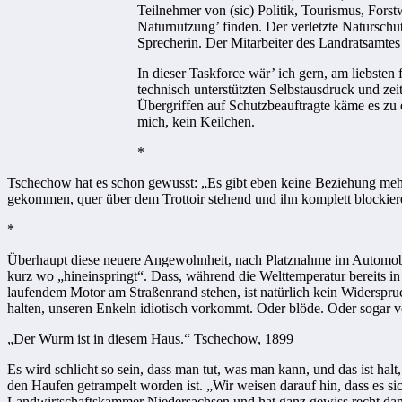
Teilnehmer von (sic) Politik, Tourismus, Forstw
Naturnutzung’ finden. Der verletzte Naturschut
Sprecherin. Der Mitarbeiter des Landratsamte
In dieser Taskforce wär’ ich gern, am liebsten
technisch unterstützten Selbstausdruck und z
Übergriffen auf Schutzbeauftragte käme es zu 
mich, kein Keilchen.
*
Tschechow hat es schon gewusst: „Es gibt eben keine Beziehung meh
gekommen, quer über dem Trottoir stehend und ihn komplett blockieren
*
Überhaupt diese neuere Angewohnheit, nach Platznahme im Automobil
kurz wo „hineinspringt“. Dass, während die Welttemperatur bereits in
laufendem Motor am Straßenrand stehen, ist natürlich kein Widerspruc
halten, unseren Enkeln idiotisch vorkommt. Oder blöde. Oder sogar 
„Der Wurm ist in diesem Haus.“ Tschechow, 1899
Es wird schlicht so sein, dass man tut, was man kann, und das ist ha
den Haufen getrampelt worden ist. „Wir weisen darauf hin, dass es si
Landwirtschaftskammer Niedersachsen und hat ganz gewiss recht dami