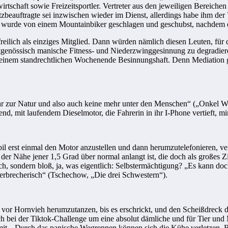
irtschaft sowie Freizeitsportler. Vertreter aus den jeweiligen Bereichen
zbeauftragte sei inzwischen wieder im Dienst, allerdings habe ihm der 
s wurde von einem Mountainbiker geschlagen und geschubst, nachdem e
 freilich als einziges Mitglied. Dann würden nämlich diesen Leuten, für 
eitgenössisch manische Fitness- und Niederzwinggesinnung zu degradie
einem standrechtlichen Wochenende Besinnungshaft. Denn Mediation gut
r zur Natur und also auch keine mehr unter den Menschen“ („Onkel W
d, mit laufendem Dieselmotor, die Fahrerin in ihr I-Phone vertieft, mi
 erst einmal den Motor anzustellen und dann herumzutelefonieren, v
 der Nähe jener 1,5 Grad über normal anlangt ist, die doch als großes Z
h, sondern bloß, ja, was eigentlich: Selbstermächtigung? „Es kann doch
verbrecherisch“ (Tschechow, „Die drei Schwestern“).
lt, vor Hornvieh herumzutanzen, bis es erschrickt, und den Scheißdreck 
ch bei der Tiktok-Challenge um eine absolut dämliche und für Tier und 
t. „Durch das panische Wegrennen können sich die Kühe verletzen. Bei