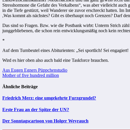
Stresshormone die Gefahr des Verkalbens“, was aber vielleicht auch g
in die Tiefe gestürzt, weil Wanderer sie zuvor erschreckt hatten. Im I
,Was kommt als nächstes? Gibt es überhaupt noch Grenzen? Darf denn 
Das sind so Fragen. Bzw. wie die Postbank wirbt: Unterm Strich zähl 
junggebliebenen, die schon rein entwicklungsmäßig noch kein rechtes
*
Auf dem Turnbeutel eines Abiturienten: „Sei sportlich! Sei engagiert! 
Wird es hier oben also auch bald eine Taskforce brauchen.
Beitragsnavigation
Aus Eugen Egners Püppchenstudio
Mother of five hundred million
Ähnliche Beiträge
Friedrich Merz: eine umgekehrte Furzgrundel?
Erste Frau an der Spitze der UN?
Der Sonntagscartoon von Holger Weyrauch