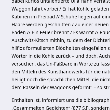
dabei kurios untalentierte Ulla Hahn verfaß
Waggon fährt vorbei / Er hat Kohle geladen 
Kabinen im Freibad // Schuhe liegen auf e
Haare werden geschnitten / Zu einer neuen 
Baden // Ein Feuer brennt / Es wärmt // Rauch
Auschwitz-Kitsch mithin, zu dem der Dichte
hilflos formulierten Blödheiten eingefallen
Wörter in die Kehle zurück – und doch. Auc
versuchen, das Un-Faßbare in Worte zu fass
den Mitteln des Kunsthandwerks für die nat
heiligt noch die sprachlichen Mittel, die ni
dem Rasseln der Waggons geformt“ – so stru
Enthalten ist, informiert uns die bibliograp
„Gesammelten Gedichten“ (877 S.!), sonder