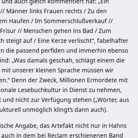
t und auch gleich kommentiert hat: „Ein
// Männer links Frauen rechts / Zu den
inem Haufen / Im Sommerschlußverkauf //
Frisur // Menschen gehen ins Bad / Zum
 steigt auf / Eine Kerze verlischt“, fabelhafter
rin die passend perfiden und immerhin ebenso
 sind: „Was damals geschah, schlägt einem die
h mit unserer kleinen Sprache müssen wir
en.“ Denn der Zweck, Millionen Ermordete mit
ionale Lesebuchkultur in Dienst zu nehmen,
cht und nicht zur Verfügung stehen („Wörter, aus
kturell unmöglich klingt’s dann auch).
hische Angabe, das Artefakt nicht nur in Hahns
n auch in dem bei Reclam erschienenen Band