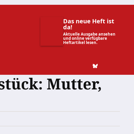
Das neue Heft ist
da!
Aktuelle Ausgabe ansehen
und online verfügbare
Heftartikel lesen.
stück: Mutter,