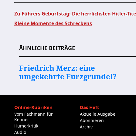
Zu Führers Geburtstag: Die herrlichsten Hitler-Tit
Kleine Momente des Schreckens
Beitragsnavigation
ÄHNLICHE BEITRÄGE
Friedrich Merz: eine
umgekehrte Furzgrundel?
Online-Rubriken
Das Heft
Vom Fachmann für
Aktuelle Ausgabe
Kenner
Abonnieren
Humorkritik
Archiv
Audio