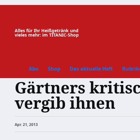
Zum
Inhalt
springen
Alles für Ihr Heißgetränk und
vieles mehr: im TITANIC-Shop
Abo
Shop
Das aktuelle Heft
Rubrik
Gärtners kritis
vergib ihnen
Apr. 21, 2013