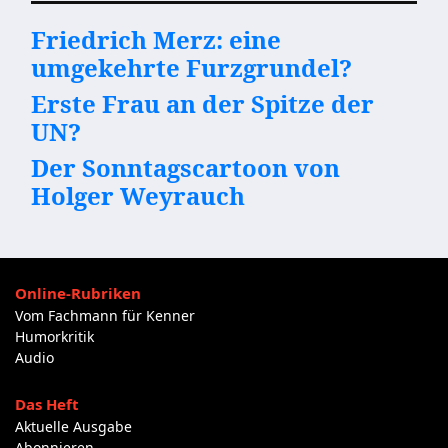
Friedrich Merz: eine
umgekehrte Furzgrundel?
Erste Frau an der Spitze der
UN?
Der Sonntagscartoon von
Holger Weyrauch
Online-Rubriken
Vom Fachmann für Kenner
Humorkritik
Audio
Das Heft
Aktuelle Ausgabe
Abonnieren