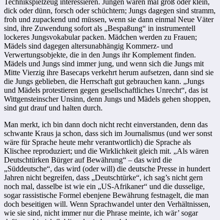
Technikspielzeug interessieren. Jungen waren mal groß oder klein,
dick oder dünn, forsch oder schüchtern; Jungs dagegen sind stramm,
froh und zupackend und müssen, wenn sie dann einmal Neue Väter
sind, ihre Zuwendung sofort als „Bespaßung“ in instrumentell
lockeres Jungsvokabular packen. Mädchen werden zu Frauen;
Mädels sind dagegen altersunabhängig Kommerz- und
Verwertungsobjekte, die in den Jungs ihr Komplement finden.
Mädels und Jungs sind immer jung, und wenn sich die Jungs mit
Mitte Vierzig ihre Basecaps verkehrt herum aufsetzen, dann sind sie
die Jungs geblieben, die Herrschaft gut gebrauchen kann. „Jungs
und Mädels protestieren gegen gesellschaftliches Unrecht“, das ist
Wittgensteinscher Unsinn, denn Jungs und Mädels gehen shoppen,
sind gut drauf und halten durch.
Man merkt, ich bin dann doch nicht recht einverstanden, denn das
schwante Kraus ja schon, dass sich im Journalismus (und wer sonst
wäre für Sprache heute mehr verantwortlich) die Sprache als
Klischee reproduziert; und die Wirklichkeit gleich mit. „Als wären
Deutschtürken Bürger auf Bewährung“ – das wird die
„Süddeutsche“, das wird (oder will) die deutsche Presse in hundert
Jahren nicht begreifen, dass „Deutschtürke“, ich sag’s nicht gern
noch mal, dasselbe ist wie ein „US-Afrikaner“ und die dusselige,
sogar rassistische Formel ebenjene Bewährung festnagelt, die man
doch beseitigen will. Wenn Sprachwandel unter den Verhältnissen,
wie sie sind, nicht immer nur die Phrase meinte, ich wär’ sogar