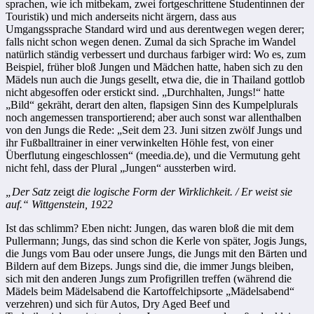
sprachen, wie ich mitbekam, zwei fortgeschrittene Studentinnen der
Touristik) und mich anderseits nicht ärgern, dass aus
Umgangssprache Standard wird und aus derentwegen wegen derer;
falls nicht schon wegen denen. Zumal da sich Sprache im Wandel
natürlich ständig verbessert und durchaus farbiger wird: Wo es, zum
Beispiel, früher bloß Jungen und Mädchen hatte, haben sich zu den
Mädels nun auch die Jungs gesellt, etwa die, die in Thailand gottlob
nicht abgesoffen oder erstickt sind. „Durchhalten, Jungs!“ hatte
„Bild“ gekräht, derart den alten, flapsigen Sinn des Kumpelplurals
noch angemessen transportierend; aber auch sonst war allenthalben
von den Jungs die Rede: „Seit dem 23. Juni sitzen zwölf Jungs und
ihr Fußballtrainer in einer verwinkelten Höhle fest, von einer
Überflutung eingeschlossen“ (meedia.de), und die Vermutung geht
nicht fehl, dass der Plural „Jungen“ aussterben wird.
„
Der Satz
zeigt
die logische Form der Wirklichkeit. / Er weist sie
auf.“ Wittgenstein, 1922
Ist das schlimm? Eben nicht: Jungen, das waren bloß die mit dem
Pullermann; Jungs, das sind schon die Kerle von später, Jogis Jungs,
die Jungs vom Bau oder unsere Jungs, die Jungs mit den Bärten und
Bildern auf dem Bizeps. Jungs sind die, die immer Jungs bleiben,
sich mit den anderen Jungs zum Profigrillen treffen (während die
Mädels beim Mädelsabend die Kartoffelchipsorte „Mädelsabend“
verzehren) und sich für Autos, Dry Aged Beef und