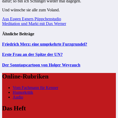
dafür; so bin ich Schlingel wieder mal dagegen.
Und wünsche sie alle zum Voland.
Beitragsnavigation
Aus Eugen Egners Püppchenstudio
Meditation und Markt mit Dax Werner
Ähnliche Beiträge
Friedrich Merz: eine umgekehrte Furzgrundel?
Erste Frau an der Spitze der UN?
Der Sonntagscartoon von Holger Weyrauch
Online-Rubriken
Vom Fachmann für Kenner
Humorkritik
Audio
Das Heft