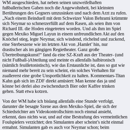
WM ausgeschieden, hat neben seinen unzweifelhaften
fußballerischen Gaben noch die Angewohnheit, bei kleinsten
Berührungen des Gegners umzusinken und nach dem Arzt zu rufen.
„Nach einem Beinduell mit dem Schweizer Valon Behrami krümmte
sich Neymar so schmerzerfüllt auf dem Rasen, als seien ihm von
Richard III. die Hoden eingetreten worden. Und als ihm im Spiel
gegen Mexiko Miguel Layun in einem unfreundlichen Akt auf den
Knöchel stieg, legte Neymar, sich windend, röchelnd und zuckend,
eine Sterbeszene wie im letzten Akt von ,Hamlet’ hin, nur
drastischer als im gängigen Regietheater. Ganz große
Übertreibungskunst!“ fand da eine SZ-Kraft aus der Theater- (und
nicht Fußball-)Abteilung und meinte es allenfalls halbironisch
(nämlich feuilletonistisch), wie das Erstaunliche ist, dass so gut wie
niemand mehr bereit zu sein scheint, ein solches Verhalten für
zuallererst eine grobe Unsportlichkeit zu halten. Kommentars-Titan
Kahn gab sich im ZDF direkt amüsiert: Man kenne das ja und
könne bei derlei also zwischendurch Bier oder Kaffee trinken
gehen. Statt etwa kotzen.
Von der WM habe ich bislang allenfalls eine Stunde verfolgt,
darunter die besagte Szene aus dem Mexiko-Spiel, die sich der
Schiedsrichter am Videokontrollschirm noch einmal ansieht,
erkennt, dass nichts war, und auf eine Bestrafung des vermeintlichen
Foulspielers verzichtet; den Simulanten aber scheint’s nicht einmal
ermahnt. Simulanten gab es auch vor Neymar schon; beim