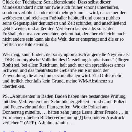
Glück der Tüchtigen: Sozialdemokratie. Dass selbst dieser
Mindeststandard nicht nur (wie auch früher schon) unterlaufen,
sondern verhöhnt – oder nicht mehr gekannt – wird, dass einer der
weltbesten und reichsten Fußballer habituell und coram publico
seine Gegenspieler denunziert und Zeit schindet, und anschließend
geht’s weiter, und außer den Verlierern lachen alle: so ist der
Fußball, den man zu verachten gelernt hat, der aber vielleicht auch
nicht anders sein kann als die Welt, der er entspringt und die er so
trefflich ins Bild stemmt.
Wer mag, kann finden, der so symptomatisch angemalte Neymar als
„DER prototypische Vollidiot des Darstellungskapitalismus“ (Jürgen
Roth) sei, bei allem Reichtum, halt auch nur ein sprachloses armes
Schwein und das theatralische Gebarme ein Ruf nach der
Zuwendung, die allen immer vorenthalten wird. Ein Opfer mehr;
und freilich ebenfalls kein Grund, meine WM-Abstinenz zu
überdenken.
PS. „Abiturienten in Baden-Baden haben ihre bestandene Prüfung
mit dem Verbrennen ihrer Schulbücher gefeiert – und damit Polizei
und Feuerwehr auf den Plan gerufen. Wie die Polizei am
Donnerstag mitteilte, … hätten zehn junge Leute ,ihrer Freude … in
Form einer rituellen Bücherverbrennung [!] besonderen Ausdruck
verliehen’“ (AFP). A-huhu, a-huhu …