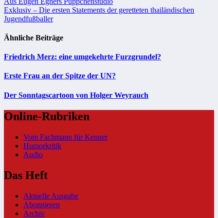
Beitragsnavigation
Aus Eugen Egners Püppchenstudio
Exklusiv – Die ersten Statements der geretteten thailändischen
Jugendfußballer
Ähnliche Beiträge
Friedrich Merz: eine umgekehrte Furzgrundel?
Erste Frau an der Spitze der UN?
Der Sonntagscartoon von Holger Weyrauch
Online-Rubriken
Vom Fachmann für Kenner
Humorkritik
Audio
Das Heft
Aktuelle Ausgabe
Abonnieren
Archiv