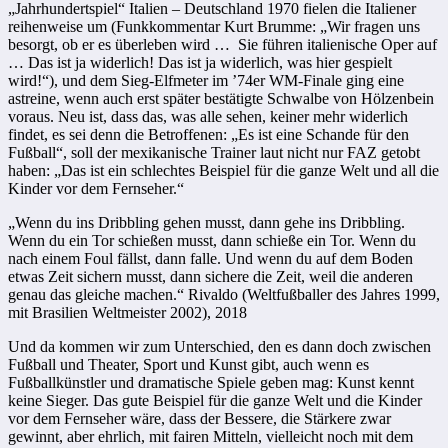
„Jahrhundertspiel“ Italien – Deutschland 1970 fielen die Italiener
reihenweise um (Funkkommentar Kurt Brumme: „Wir fragen uns
besorgt, ob er es überleben wird … Sie führen italienische Oper auf
… Das ist ja widerlich! Das ist ja widerlich, was hier gespielt
wird!“), und dem Sieg-Elfmeter im ’74er WM-Finale ging eine
astreine, wenn auch erst später bestätigte Schwalbe von Hölzenbein
voraus. Neu ist, dass das, was alle sehen, keiner mehr widerlich
findet, es sei denn die Betroffenen: „Es ist eine Schande für den
Fußball“, soll der mexikanische Trainer laut nicht nur FAZ getobt
haben: „Das ist ein schlechtes Beispiel für die ganze Welt und all die
Kinder vor dem Fernseher.“
„Wenn du ins Dribbling gehen musst, dann gehe ins Dribbling.
Wenn du ein Tor schießen musst, dann schieße ein Tor. Wenn du
nach einem Foul fällst, dann falle. Und wenn du auf dem Boden
etwas Zeit sichern musst, dann sichere die Zeit, weil die anderen
genau das gleiche machen.“ Rivaldo (Weltfußballer des Jahres 1999,
mit Brasilien Weltmeister 2002), 2018
Und da kommen wir zum Unterschied, den es dann doch zwischen
Fußball und Theater, Sport und Kunst gibt, auch wenn es
Fußballkünstler und dramatische Spiele geben mag: Kunst kennt
keine Sieger. Das gute Beispiel für die ganze Welt und die Kinder
vor dem Fernseher wäre, dass der Bessere, die Stärkere zwar
gewinnt, aber ehrlich, mit fairen Mitteln, vielleicht noch mit dem