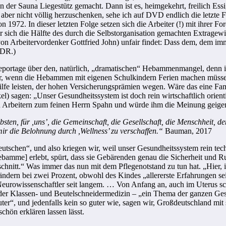
h in der Sauna Liegestütz gemacht. Dann ist es, heimgekehrt, freilich 
ber nicht völlig herzuschenken, sehe ich auf DVD endlich die letzte 
 1972. In dieser letzten Folge setzen sich die Arbeiter (!) mit ihrer For
sich die Hälfte des durch die Selbstorganisation gemachten Extragewinn
n Arbeitervordenker Gottfried John) unfair findet: Dass dem, dem immer
WDR.)
eportage über den, natürlich, „dramatischen“ Hebammenmangel, denn i
r, wenn die Hebammen mit eigenen Schulkindern Ferien machen müssen,
ilfe leisten, der hohen Versicherungsprämien wegen. Wäre das eine Fam
 sagen: „Unser Gesundheitssystem ist doch rein wirtschaftlich orienti
nen Arbeitern zum feinen Herrn Spahn und würde ihm die Meinung geige
ten, für ,uns’, die Gemeinschaft, die Gesellschaft, die Menschheit, den
ir die Belohnung durch ,Wellness’ zu verschaffen.“
Bauman, 2017
deutschen“, und also kriegen wir, weil unser Gesundheitssystem rein te
mme] erlebt, spürt, dass sie Gebärenden genau die Sicherheit und Ruhe
hnitt.“ Was immer das nun mit dem Pflegenotstand zu tun hat. „Hier
eländern bei zwei Prozent, obwohl des Kindes „allererste Erfahrungen 
urowissenschaftler seit langem. … Von Anfang an, auch im Uterus schon
er Klassen- und Beutelschneidermedizin – „ein Thema der ganzen Gesel
uter“, und jedenfalls kein so guter wie, sagen wir, Großdeutschland mi
chön erklären lassen lässt.