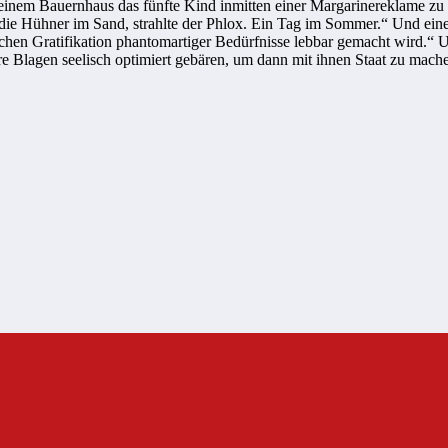
in einem Bauernhaus das fünfte Kind inmitten einer Margarinereklame z
 die Hühner im Sand, strahlte der Phlox. Ein Tag im Sommer.“ Und ein
hen Gratifikation phantomartiger Bedürfnisse lebbar gemacht wird.“ Und
re Blagen seelisch optimiert gebären, um dann mit ihnen Staat zu mach