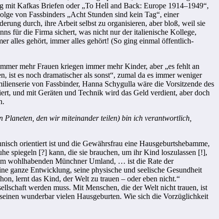
Essig mit Kafkas Briefen oder „To Hell and Back: Europe 1914–1949“,
Folge von Fassbinders „Acht Stunden sind kein Tag“, einer
derung durch, ihre Arbeit selbst zu organisieren, aber bloß, weil sie
s für die Firma sichert, was nicht nur der italienische Kollege,
 alles gehört, immer alles gehört! (So ging einmal öffentlich-
mmer mehr Frauen kriegen immer mehr Kinder, aber „es fehlt an
 ist es noch dramatischer als sonst“, zumal da es immer weniger
ilienserie von Fassbinder, Hanna Schygulla wäre die Vorsitzende des
ert, und mit Geräten und Technik wird das Geld verdient, aber doch
n.
 Planeten, den wir miteinander teilen) bin ich verantwortlich,
chnisch orientiert ist und die Gewährsfrau eine Hausgeburtshebamme,
 spiegeln [?] kann, die sie brauchen, um ihr Kind loszulassen [!],
, im wohlhabenden Münchner Umland, … ist die Rate der
seine ganze Entwicklung, seine physische und seelische Gesundheit
, lernt das Kind, der Welt zu trauen – oder eben nicht.“
lschaft werden muss. Mit Menschen, die der Welt nicht trauen, ist
t seinen wunderbar vielen Hausgeburten. Wie sich die Vorzüglichkeit