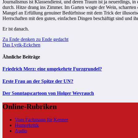
Journalismus ist Klassendienst, und deren Traum ist ja neuerdings, 
durch. Hitze drang ins Zimmer. Im Garten wogte der Wein, scharrten
Mangel an Erfüllung genuiner Bedürfnisse mit dem Trick der illusorisc
Herrschaften mit den guten, einfachen Dingen beschäftigt sind und ih
Er ist danach.
Beitragsnavigation
Zu Ende denken zu Ende gedacht
Das Lyrik-Eckchen
Ähnliche Beiträge
Friedrich Merz: eine umgekehrte Furzgrundel?
Erste Frau an der Spitze der UN?
Der Sonntagscartoon von Holger Weyrauch
Online-Rubriken
Vom Fachmann für Kenner
Humorkritik
Audio