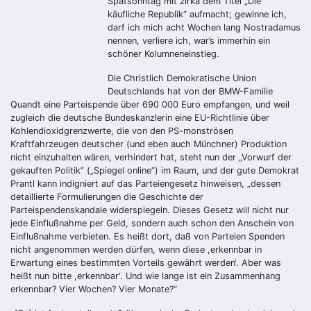
Spätsonntag mit zirka dem Titel „Die
käufliche Republik“ aufmacht; gewinne ich,
darf ich mich acht Wochen lang Nostradamus
nennen, verliere ich, war’s immerhin ein
schöner Kolumneneinstieg.
Die Christlich Demokratische Union
Deutschlands hat von der BMW-Familie
Quandt eine Parteispende über 690 000 Euro empfangen, und weil
zugleich die deutsche Bundeskanzlerin eine EU-Richtlinie über
Kohlendioxidgrenzwerte, die von den PS-monströsen
Kraftfahrzeugen deutscher (und eben auch Münchner) Produktion
nicht einzuhalten wären, verhindert hat, steht nun der „Vorwurf der
gekauften Politik“ („Spiegel online“) im Raum, und der gute Demokrat
Prantl kann indigniert auf das Parteiengesetz hinweisen, „dessen
detaillierte Formulierungen die Geschichte der
Parteispendenskandale widerspiegeln. Dieses Gesetz will nicht nur
jede Einflußnahme per Geld, sondern auch schon den Anschein von
Einflußnahme verbieten. Es heißt dort, daß von Parteien Spenden
nicht angenommen werden dürfen, wenn diese ,erkennbar in
Erwartung eines bestimmten Vorteils gewährt werden‘. Aber was
heißt nun bitte ,erkennbar‘. Und wie lange ist ein Zusammenhang
erkennbar? Vier Wochen? Vier Monate?“