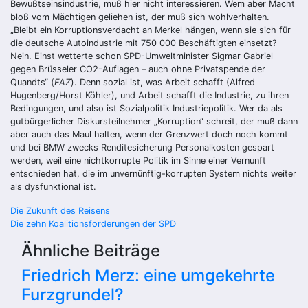
Bewußtseinsindustrie, muß hier nicht interessieren. Wem aber Macht
bloß vom Mächtigen geliehen ist, der muß sich wohlverhalten.
„Bleibt ein Korruptionsverdacht an Merkel hängen, wenn sie sich für
die deutsche Autoindustrie mit 750 000 Beschäftigten einsetzt?
Nein. Einst wetterte schon SPD-Umweltminister Sigmar Gabriel
gegen Brüsseler CO2-Auflagen – auch ohne Privatspende der
Quandts“ (
FAZ
). Denn sozial ist, was Arbeit schafft (Alfred
Hugenberg/Horst Köhler), und Arbeit schafft die Industrie, zu ihren
Bedingungen, und also ist Sozialpolitik Industriepolitik. Wer da als
gutbürgerlicher Diskursteilnehmer „Korruption“ schreit, der muß dann
aber auch das Maul halten, wenn der Grenzwert doch noch kommt
und bei BMW zwecks Renditesicherung Personalkosten gespart
werden, weil eine nichtkorrupte Politik im Sinne einer Vernunft
entschieden hat, die im unvernünftig-korrupten System nichts weiter
als dysfunktional ist.
Beitragsnavigation
Die Zukunft des Reisens
Die zehn Koalitionsforderungen der SPD
Ähnliche Beiträge
Friedrich Merz: eine umgekehrte
Furzgrundel?