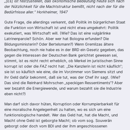
„[Es] ist festzustellen, daß ökonomische Bedeutung heute sich nach
der Nützlichkeit für die Machtstruktur bemißt, nicht nach der für die
Bedürfnisse aller.“ Horkheimer, 1947
Gute Frage, die allerdings verkennt, daß Politik im bürgerlichen Staat
die Funktion von Wirtschaft ist und nicht etwa umgekehrt: Politik
exekutiert, was Wirtschaft will. (Wie? Das ist eine vulgärlinke
Latrinenparole? Schön. Aber wer hat Bologna erfunden? Die
Bildungsministerin? Oder Bertelsmann?) Wenn Gremlizas ältere
Beobachtung, noch nie habe es in der BRD ein Gesetz gegeben, das
gegen die Interessen der Deutschen Bank gerichtet gewesen sei,
stimmt, ist es nicht recht erheblich, ob Merkel im juristischen Sinne
korrupt ist oder die
FAZ
recht hat: „Die Kanzlerin ist nicht käuflich“;
sie ist so käuflich wie eine, die im Vorzimmer von Siemens sitzt und
ihr Geld dafür bekommt, daß sie tut, was der Chef ihr sagt. (Wie?
Das sind die Reinhard Mohrschen „speckigen Ressentiments“? Aber
wer bezahlt die Energiewende, und warum bezahlt sie die Industrie
eben nicht?)
Man darf sich davor hüten, Korruption oder Korrumpierbarkeit für
eine moralische Angelegenheit zu halten, wo es sich um eine
funktionslogische handelt. Wer das Geld hat, hat die Macht, und
Macht ohne Geld ist geborgte Macht; ob vom sog. Souverän
geborgt oder doch vom BDI und der ihm angeschlossenen