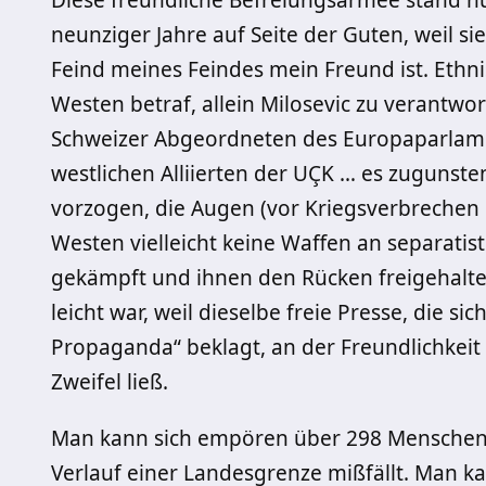
Diese freundliche Befreiungsarmee stand nu
neunziger Jahre auf Seite der Guten, weil s
Feind meines Feindes mein Freund ist. Ethn
Westen betraf, allein Milosevic zu verantwo
Schweizer Abgeordneten des Europaparlamen
westlichen Alliierten der UÇK … es zugunsten
vorzogen, die Augen (vor Kriegsverbrechen d
Westen vielleicht keine Waffen an separatisti
gekämpft und ihnen den Rücken freigehalte
leicht war, weil dieselbe freie Presse, die 
Propaganda“ beklagt, an der Freundlichkei
Zweifel ließ.
Man kann sich empören über 298 Menschen, 
Verlauf einer Landesgrenze mißfällt. Man k