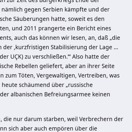
n zur Zeit des Bürgerkriegs Ende der
ie nämlich gegen Serbien kämpfte und der
ische Säuberungen hatte, soweit es den
rten, und 2011 prangerte ein Bericht eines
ts, auch das können wir lesen, an, daß „die
 der ,kurzfristigen Stabilisierung der Lage …
er UÇK) zu verschließen.’“ Also hatte der
sche Rebellen geliefert, aber an ihrer Seite
n zum Töten, Vergewaltigen, Vertreiben, was
sich heute schäumend über „russische
t der albanischen Befreiungsarmee keinen
die nur darum starben, weil Verbrechern der
ann sich aber auch empören über die