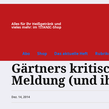
Zum
Inhalt
springen
Alles für Ihr Heißgetränk und
vieles mehr: im TITANIC-Shop
Abo
Shop
Das aktuelle Heft
Rubrik
Gärtners kritis
Meldung (und i
Dez. 14, 2014