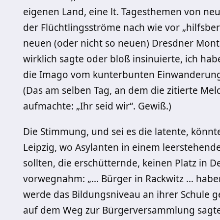
eigenen Land, eine lt. Tagesthemen von neul
der Flüchtlingsströme nach wie vor „hilfsbe
neuen (oder nicht so neuen) Dresdner Monta
wirklich sagte oder bloß insinuierte, ich ha
die Imago vom kunterbunten Einwanderungsl
(Das am selben Tag, an dem die zitierte Meld
aufmachte: „Ihr seid wir“. Gewiß.)
Die Stimmung, und sei es die latente, könnt
Leipzig, wo Asylanten in einem leerstehen
sollten, die erschütternde, keinen Platz i
vorwegnahm: „… Bürger in Rackwitz … haben 
werde das Bildungsniveau an ihrer Schule ge
auf dem Weg zur Bürgerversammlung sagte 