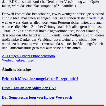
dem BDS dieser afrikanische Denker der Versöhnung zum Opfer
fallen, wäre das eine Katastrophe“ (SZ, natürlich).
Derweil kommt das benachbarte, etwas weniger opferselige Ausland
auf die Idee, mal einen zu fragen, der Israel schon deshalb
verteidigt
,
weil er weiß, dass er allein dort vorm Pogrom sicher wäre; und auch
wenn es die „Neue Zürcher Zeitung“ natürlich allzu gern hört, dass
„Israelkritik“ eine zumal linke Angewohnheit sei, ist der Skandal,
dass jene das überhaupt ist. Ein Skandal, den Wolfgang Pohrt, dieser
große linke Denker der Versöhnungsverweigerung, nicht müde
wurde zu benennen, weil er wusste, dass deutsche Meinungsfreiheit
und Antisemitismus gern mal aufs selbe hinauslaufen.
Beitragsnavigation
Aus Eugen Egners Püppchenstudio
Werbeunterbrechung!
Ähnliche Beiträge
Friedrich Merz: eine umgekehrte Furzgrundel?
Erste Frau an der Spitze der UN?
Der Sonntagscartoon von Holger Weyrauch