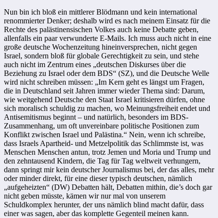
Nun bin ich bloß ein mittlerer Blödmann und kein international
renommierter Denker; deshalb wird es nach meinem Einsatz für die
Rechte des palästinensischen Volkes auch keine Debatte geben,
allenfalls ein paar verwunderte E-Mails. Ich muss auch nicht in eine
große deutsche Wochenzeitung hineinversprechen, nicht gegen
Israel, sondern bloß für globale Gerechtigkeit zu sein, und stehe
auch nicht im Zentrum eines „deutschen Diskurses über die
Beziehung zu Israel oder dem BDS“ (SZ), und die Deutsche Welle
wird nicht schreiben müssen: „Im Kern geht es längst um Fragen,
die in Deutschland seit Jahren immer wieder Thema sind: Darum,
wie weitgehend Deutsche den Staat Israel kritisieren dürfen, ohne
sich moralisch schuldig zu machen, wo Meinungsfreiheit endet und
Antisemitismus beginnt – und natürlich, besonders im BDS-
Zusammenhang, um oft unvereinbare politische Positionen zum
Konflikt zwischen Israel und Palästina.“ Nein, wenn ich schreibe,
dass Israels Apartheid- und Metzelpolitik das Schlimmste ist, was
Menschen Menschen antun, trotz Jemen und Moria und Trump und
den zehntausend Kindern, die Tag für Tag weltweit verhungern,
dann springt mir kein deutscher Journalismus bei, der das alles, mehr
oder minder direkt, für eine dieser typisch deutschen, nämlich
„aufgeheizten“ (DW) Debatten hält, Debatten mithin, die’s doch gar
nicht geben müsste, kämen wir nur mal von unserem
Schuldkomplex herunter, der uns nämlich blind macht dafür, dass
einer was sagen, aber das komplette Gegenteil meinen kann.