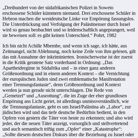
„Dreihundert von der südafrikanischen Polizei in Soweto
erschossene Schüler kümmern niemand. Drei erschossene Schüler in
Hebron machen die westdeutsche Linke vor Empörung fassungslos.
Die Unterdrückung und Verfolgung der Palästinenser durch Israel
wird so genau beobachtet und so leidenschaftlich angeprangert, weil
sie beweisen soll: es gibt keinen Unterschied.“ Pohrt, 1982
Ich bin nicht Achille Mbembe, und wenn ich sage, ich hätte, aus
Zeitmangel, nicht Ablehnung, noch keine Zeile von ihm gelesen, gilt
das mit Ausnahme der inkriminierten. Ironischerweise ist der zuerst
in die Kritik geratene Satz vorderhand in Ordnung: „Das
Apartheidregime in Südafrika und – in einer ganz anderen
Größenordnung und in einem anderen Kontext – die Vernichtung
der europäischen Juden sind zwei emblematische Manifestation
einer Trennungsfantasie“, denn Größenordnung und Kontext
werden ja nun gerade nicht unterschlagen. Die Rede von
„Gemetzel“ und „Ausrottung“, die im Zuge der eher grundlosen
Empörung ans Licht geriet, ist allerdings unmissverständlich, wie
die Trennungsfantasie, geht es um Israel/Palästina als „Labor“, zur
jüdischen wird und das tiefe deutsche Bedürfnis bedient, in den
Opfern von gestern die Täter von heute zu erkennen; und also wird
jeder, der die neuen Täter anzeigt, vorsorglich und stellvertretend
und auch semantisch triftig zum „Opfer“ einer „Katastrophe“:
„Sollte diesem deutschen Diskurs über die Beziehung zu Israel oder