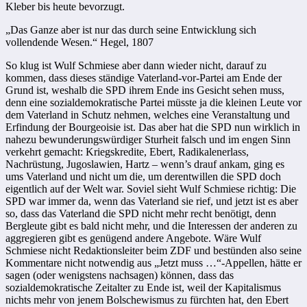
Kleber bis heute bevorzugt.
„Das Ganze aber ist nur das durch seine Entwicklung sich
vollendende Wesen.“ Hegel, 1807
So klug ist Wulf Schmiese aber dann wieder nicht, darauf zu
kommen, dass dieses ständige Vaterland-vor-Partei am Ende der
Grund ist, weshalb die SPD ihrem Ende ins Gesicht sehen muss,
denn eine sozialdemokratische Partei müsste ja die kleinen Leute vor
dem Vaterland in Schutz nehmen, welches eine Veranstaltung und
Erfindung der Bourgeoisie ist. Das aber hat die SPD nun wirklich in
nahezu bewunderungswürdiger Sturheit falsch und im engen Sinn
verkehrt gemacht: Kriegskredite, Ebert, Radikalenerlass,
Nachrüstung, Jugoslawien, Hartz – wenn’s drauf ankam, ging es
ums Vaterland und nicht um die, um derentwillen die SPD doch
eigentlich auf der Welt war. Soviel sieht Wulf Schmiese richtig: Die
SPD war immer da, wenn das Vaterland sie rief, und jetzt ist es aber
so, dass das Vaterland die SPD nicht mehr recht benötigt, denn
Bergleute gibt es bald nicht mehr, und die Interessen der anderen zu
aggregieren gibt es genügend andere Angebote. Wäre Wulf
Schmiese nicht Redaktionsleiter beim ZDF und bestünden also seine
Kommentare nicht notwendig aus „Jetzt muss …“-Appellen, hätte er
sagen (oder wenigstens nachsagen) können, dass das
sozialdemokratische Zeitalter zu Ende ist, weil der Kapitalismus
nichts mehr von jenem Bolschewismus zu fürchten hat, den Ebert