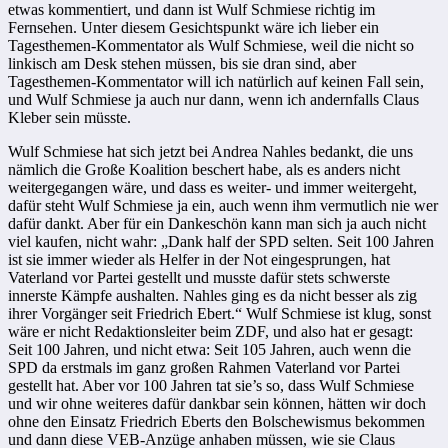
etwas kommentiert, und dann ist Wulf Schmiese richtig im
Fernsehen. Unter diesem Gesichtspunkt wäre ich lieber ein
Tagesthemen-Kommentator als Wulf Schmiese, weil die nicht so
linkisch am Desk stehen müssen, bis sie dran sind, aber
Tagesthemen-Kommentator will ich natürlich auf keinen Fall sein,
und Wulf Schmiese ja auch nur dann, wenn ich andernfalls Claus
Kleber sein müsste.
Wulf Schmiese hat sich jetzt bei Andrea Nahles bedankt, die uns
nämlich die Große Koalition beschert habe, als es anders nicht
weitergegangen wäre, und dass es weiter- und immer weitergeht,
dafür steht Wulf Schmiese ja ein, auch wenn ihm vermutlich nie wer
dafür dankt. Aber für ein Dankeschön kann man sich ja auch nicht
viel kaufen, nicht wahr: „Dank half der SPD selten. Seit 100 Jahren
ist sie immer wieder als Helfer in der Not eingesprungen, hat
Vaterland vor Partei gestellt und musste dafür stets schwerste
innerste Kämpfe aushalten. Nahles ging es da nicht besser als zig
ihrer Vorgänger seit Friedrich Ebert.“ Wulf Schmiese ist klug, sonst
wäre er nicht Redaktionsleiter beim ZDF, und also hat er gesagt:
Seit 100 Jahren, und nicht etwa: Seit 105 Jahren, auch wenn die
SPD da erstmals im ganz großen Rahmen Vaterland vor Partei
gestellt hat. Aber vor 100 Jahren tat sie’s so, dass Wulf Schmiese
und wir ohne weiteres dafür dankbar sein können, hätten wir doch
ohne den Einsatz Friedrich Eberts den Bolschewismus bekommen
und dann diese VEB-Anzüge anhaben müssen, wie sie Claus