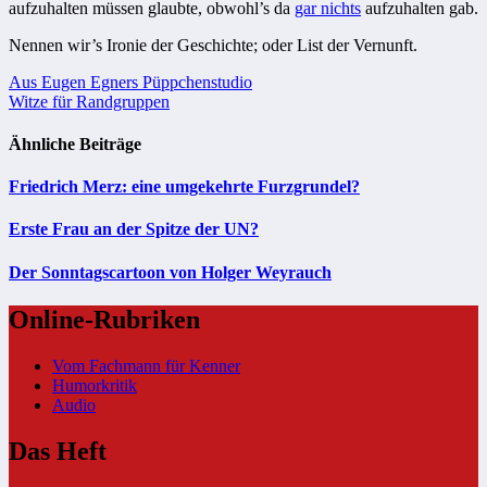
aufzuhalten müssen glaubte, obwohl’s da
gar nichts
aufzuhalten gab.
Nennen wir’s Ironie der Geschichte; oder List der Vernunft.
Beitragsnavigation
Aus Eugen Egners Püppchenstudio
Witze für Randgruppen
Ähnliche Beiträge
Friedrich Merz: eine umgekehrte Furzgrundel?
Erste Frau an der Spitze der UN?
Der Sonntagscartoon von Holger Weyrauch
Online-Rubriken
Vom Fachmann für Kenner
Humorkritik
Audio
Das Heft