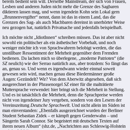
bereits bedient sein will. Derselbe Mainstream, der sich von Frauen,
Lesben und anderen Juden nicht mehr die Grenze des Sagbaren
diktieren lassen mag, und wenn irgendein Kohn sein Lokal gern
„Brunnenvergifter“ nennt, dann ist das in einem Land, das die
Grenzen des Sag- als auch Machbaren dereinst in unerhörter Weise
neu gezogen hat, natürlich Privatsache und jedenfalls beispielhaft.
Ich möchte nicht „IdiotInnen“ schreiben müssen. Das ist aber nicht
sowohl ein politischer als ein ästhetischer Vorbehalt, und noch
weniger möchte ich von Sprachwahrern belobigt werden, die das
unstillbare Ressentiment der Mehrheit gegenüber dem Fremden
bedienen. Da lachen mich so überlegene, „moderne Patrioten“ (die
SZ
neulich) wie der Serrao natürlich aus, aber trotzdem: So fängt das
an, genau so. Und wenn es irgendwann wieder einmal soweit
gewesen sein wird, machen genau diese Biedermänner große
Augen: Gezündelt? Wir? Von dem Aberwitz abgesehen, daß sich
ausgerechnet in der Phrasenorgel
SZ
einer für die malträtierte
Muttersprache verwendet: hier bringt sich die Mehrheit in Stellung.
Und es ist tatsächlich die Mehrheit, denn die Sprachpreise werden
nicht von irgendeiner Jury vergeben, sondern von den Lesern der
Vereinszeitung
Deutsche Sprachwelt
. Und nicht allein im Süden ist
man einverstanden: „Ebenfalls ausgezeichnet wurden der Berliner
Student Sebastian Zidek – er kämpft gegen Genderwahn – und
Sängerin Sarah Connor. Sie begeistert mit deutschen Texten auf
ihrem neuen Album“ (shz.de, „Nachrichten aus Schleswig-Holstein