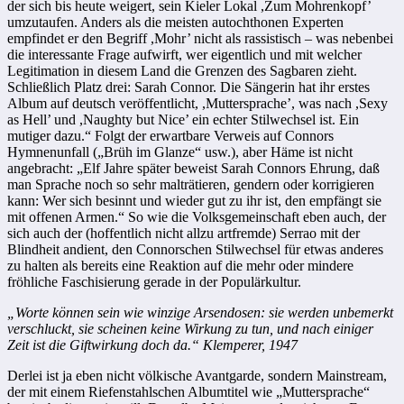
der sich bis heute weigert, sein Kieler Lokal ,Zum Mohrenkopf’
umzutaufen. Anders als die meisten autochthonen Experten
empfindet er den Begriff ,Mohr’ nicht als rassistisch – was nebenbei
die interessante Frage aufwirft, wer eigentlich und mit welcher
Legitimation in diesem Land die Grenzen des Sagbaren zieht.
Schließlich Platz drei: Sarah Connor. Die Sängerin hat ihr erstes
Album auf deutsch veröffentlicht, ,Muttersprache’, was nach ,Sexy
as Hell’ und ,Naughty but Nice’ ein echter Stilwechsel ist. Ein
mutiger dazu.“ Folgt der erwartbare Verweis auf Connors
Hymnenunfall („Brüh im Glanze“ usw.), aber Häme ist nicht
angebracht: „Elf Jahre später beweist Sarah Connors Ehrung, daß
man Sprache noch so sehr malträtieren, gendern oder korrigieren
kann: Wer sich besinnt und wieder gut zu ihr ist, den empfängt sie
mit offenen Armen.“ So wie die Volksgemeinschaft eben auch, der
sich auch der (hoffentlich nicht allzu artfremde) Serrao mit der
Blindheit andient, den Connorschen Stilwechsel für etwas anderes
zu halten als bereits eine Reaktion auf die mehr oder mindere
fröhliche Faschisierung gerade in der Populärkultur.
„Worte können sein wie winzige Arsendosen: sie werden unbemerkt
verschluckt, sie scheinen keine Wirkung zu tun, und nach einiger
Zeit ist die Giftwirkung doch da.“ Klemperer, 1947
Derlei ist ja eben nicht völkische Avantgarde, sondern Mainstream,
der mit einem Riefenstahlschen Albumtitel wie „Muttersprache“