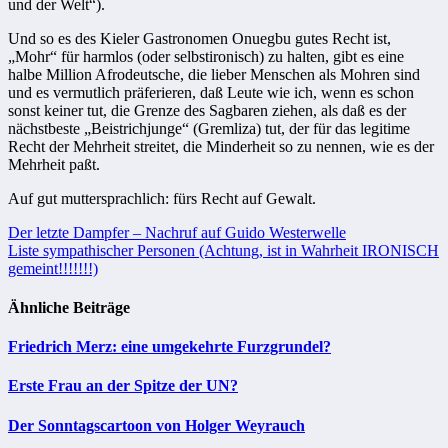
und der Welt“).
Und so es des Kieler Gastronomen Onuegbu gutes Recht ist,
„Mohr“ für harmlos (oder selbstironisch) zu halten, gibt es eine
halbe Million Afrodeutsche, die lieber Menschen als Mohren sind
und es vermutlich präferieren, daß Leute wie ich, wenn es schon
sonst keiner tut, die Grenze des Sagbaren ziehen, als daß es der
nächstbeste „Beistrichjunge“ (Gremliza) tut, der für das legitime
Recht der Mehrheit streitet, die Minderheit so zu nennen, wie es der
Mehrheit paßt.
Auf gut muttersprachlich: fürs Recht auf Gewalt.
Beitragsnavigation
Der letzte Dampfer – Nachruf auf Guido Westerwelle
Liste sympathischer Personen (Achtung, ist in Wahrheit IRONISCH
gemeint!!!!!!!)
Ähnliche Beiträge
Friedrich Merz: eine umgekehrte Furzgrundel?
Erste Frau an der Spitze der UN?
Der Sonntagscartoon von Holger Weyrauch