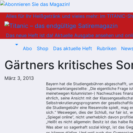
Zum
Alles für Ihr Heißgetränk und vieles mehr: im TITANIC-S
Inhalt
springen
Das neue Heft ist da!
Aktuelle Ausgabe ansehen und onli
Abo
Shop
Das aktuelle Heft
Rubriken
News
Gärtners kritisches So
März 3, 2013
Bayern hat die Studiengebühren abgeschafft, un
Supermarktangestellte: „Die eigentliche Frage i
meinetwegen Kolumnisten-) Nachwuchses finanzier
ehrlich, seine Ansicht mit der Klassengesellscha
Selbstrekrutierungsprogramm der gesellschaftli
die Studiengebühr eine Riesenrolle spielt, mag
sich.“ Weswegen, dies der Schluß, nur fair ist,
„Spiegel online“, nicht unerheblich davon profitie
„Heißt es nicht allgemein: Besitz ist das halbe Re
Was aber so sagenhaft sozial klingt, ist das Geg
es können dürfen. Und weil auch das Gymnasium 