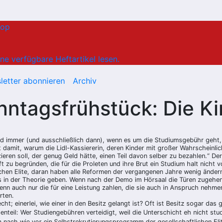
hop
ne verfügbare Heftartikel lesen.
letter abonnieren
Archiv
nntagsfrühstück: Die Ki
d immer (und ausschließlich dann), wenn es um die Studiumsgebühr geht, e
st damit, warum die Lidl-Kassiererin, deren Kinder mit großer Wahrscheinl
en soll, der genug Geld hätte, einen Teil davon selber zu bezahlen.“ Der
ft zu begründen, die für die Proleten und ihre Brut ein Studium halt nicht 
chen Elite, daran haben alle Reformen der vergangenen Jahre wenig änder
 es in der Theorie geben. Wenn nach der Demo im Hörsaal die Türen zugehe
 wenn auch nur die für eine Leistung zahlen, die sie auch in Anspruch nehm
rten.
cht; einerlei, wie einer in den Besitz gelangt ist? Oft ist Besitz sogar das 
enteil: Wer Studiengebühren verteidigt, weil die Unterschicht eh nicht stu
nach wie vor ein Selbstrekrutierungsprogramm der gesellschaftlichen Elit