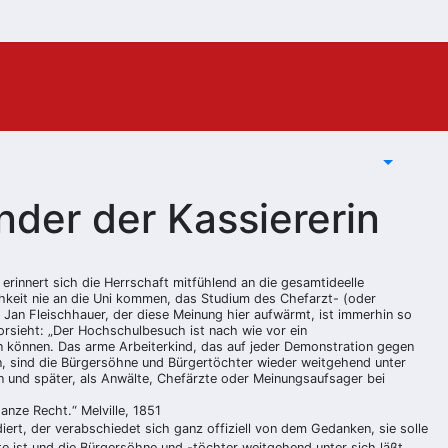
nder der Kassiererin
rinnert sich die Herrschaft mitfühlend an die gesamtideelle
ichkeit nie an die Uni kommen, das Studium des Chefarzt- (oder
 Jan Fleischhauer, der diese Meinung hier aufwärmt, ist immerhin so
vorsieht: „Der Hochschulbesuch ist nach wie vor ein
n können. Das arme Arbeiterkind, das auf jeder Demonstration gegen
n, sind die Bürgersöhne und Bürgertöchter wieder weitgehend unter
en und später, als Anwälte, Chefärzte oder Meinungsaufsager bei
ganze Recht.“ Melville, 1851
diert, der verabschiedet sich ganz offiziell von dem Gedanken, sie solle
e ist und die Bürgersöhne und -töchter weitgehend unter sich läßt,