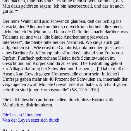
breitmachen, muß das sein? „Es sollte nicht so weit kommen, daß
Mut dazu gehört zu sagen: ,Ich bin heterosexuell, und das ist auch
gut so.‘“
Der reine Wahn; und also schwer zu glauben, daß der Schlag ins
Gesicht, den Altenbockum hier so unverfroren herbeihalluziniert,
nicht einfach Projektion ist. Denn die Definitionsmacht darüber, was
Toleranz sei und was „die blinde Anerkennung jedweden
Interesses“, die bleibe bitte bei der Mehrheit. Wo sie ja auch gut
aufgehoben ist: „Wie ernst die Gefahr ist, dokumentiert [der Leiter
eines Berliner Anti-Homophobie-Projekts] anhand von Fotos von
Opfern: Fünffach gebrochene Kiefer, tiefe Schnittwunden im
Gesicht und am Körper sind da zu sehen. ,Die Bedrohung gehört
zur Alltagserfahrung bei Schwulen und Lesben […]‘ Dabei muß das
Ausmaß an Gewalt gegen Homosexuelle enorm sein: In [einer]
Umfrage gaben mehr als 40 Prozent der Schwulen an, innerhalb der
vergangenen zwölf Monate Gewalt erlebt zu haben. Am häufigsten
betroffen sind junge Homosexuelle“ (
SZ
, 17.5.2010).
Die halt bitteschön aufhören sollen, durch bloße Existenz die
Mehrheit zu diskriminieren.
Beitragsnavigation
Die besten Uhrzeiten
Von der Leyen setzt sich durch