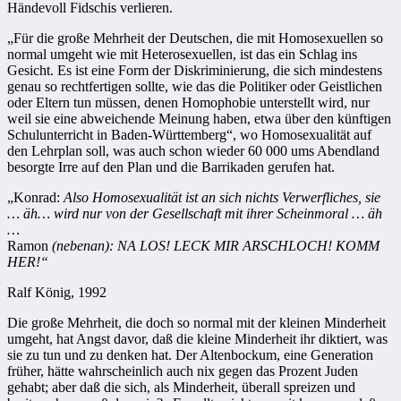
Händevoll Fidschis verlieren.
„Für die große Mehrheit der Deutschen, die mit Homosexuellen so
normal umgeht wie mit Heterosexuellen, ist das ein Schlag ins
Gesicht. Es ist eine Form der Diskriminierung, die sich mindestens
genau so rechtfertigen sollte, wie das die Politiker oder Geistlichen
oder Eltern tun müssen, denen Homophobie unterstellt wird, nur
weil sie eine abweichende Meinung haben, etwa über den künftigen
Schulunterricht in Baden-Württemberg“, wo Homosexualität auf
den Lehrplan soll, was auch schon wieder 60 000 ums Abendland
besorgte Irre auf den Plan und die Barrikaden gerufen hat.
„Konrad:
Also Homosexualität ist an sich nichts Verwerfliches, sie
… äh… wird nur von der Gesellschaft mit ihrer Scheinmoral … äh
…
Ramon
(nebenan)
: NA LOS! LECK MIR ARSCHLOCH! KOMM
HER!“
Ralf König, 1992
Die große Mehrheit, die doch so normal mit der kleinen Minderheit
umgeht, hat Angst davor, daß die kleine Minderheit ihr diktiert, was
sie zu tun und zu denken hat. Der Altenbockum, eine Generation
früher, hätte wahrscheinlich auch nix gegen das Prozent Juden
gehabt; aber daß die sich, als Minderheit, überall spreizen und