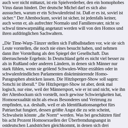
auch wer nicht mittanzt, ist ein Spielverderber, den ein homophobes
Virus daran hindert. Der deutsche Michel darf es sich also
aussuchen, warum er ein Schwulenfeind ist. Daß er es ist, soviel ist
sicher.“ Der Altenbockum, soviel ist sicher, ist jedenfalls keiner,
auch wenn er, als aufrechter Normalo und Familienvater, nicht so
schwul timewarpmäßig angetanzt werden will von den Homos und
ihren aufdringlichen Sachwaltern.
„Die Time-Warp-Tänzer stellen sich Fußballstadien vor, wie sie sich
Leute vorstellen, die noch nie eines besucht haben, und nehmen
dann ihre Vorstellung als den Spiegel der Gesellschaft. Das
überraschende Ergebnis: In Deutschland geht es nicht viel besser zu
als in Rußland oder anderen Ländern, in denen sich Männer nur
stark fühlen, wenn sie grölend Schwulen-Witze erzählen oder in
schwulenfeindlichen Parlamenten diskriminierende Homo-
Paragraphen abnicken lassen. Die Hitzlsperger-Show soll sagen:
Sotschi ist überall.“ Die Hitzlsperger-Show ist aber, denk mal
logisch, nur eine, weil der Männersport, wie er ist und nicht, wie ihn
der Altenbockum sich vorstellt, noch gewisse Schwierigkeiten hat,
Homosexualität nicht als etwas Besonderes und Verirrung zu
empfinden, u.a. deshalb, weil er als Identifikationsangebot fürs
Patriarchat fungiert, dessen größte Angst die zu sein scheint,
Schwulsein könnte „die Norm“ werden. Was bei geschätzten fünf
bis acht Prozent Homosexuellen der Überfremdungsangst in
ostdeutschen Landstrichen gleichkommt, in denen sich drei