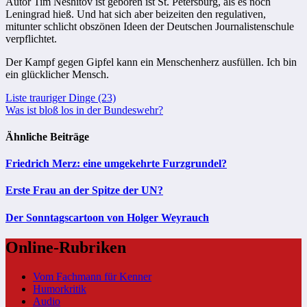
Autor Tim Neshitov ist geboren ist St. Petersburg, als es noch
Leningrad hieß. Und hat sich aber beizeiten den regulativen,
mitunter schlicht obszönen Ideen der Deutschen Journalistenschule
verpflichtet.
Der Kampf gegen Gipfel kann ein Menschenherz ausfüllen. Ich bin
ein glücklicher Mensch.
Beitragsnavigation
Liste trauriger Dinge (23)
Was ist bloß los in der Bundeswehr?
Ähnliche Beiträge
Friedrich Merz: eine umgekehrte Furzgrundel?
Erste Frau an der Spitze der UN?
Der Sonntagscartoon von Holger Weyrauch
Online-Rubriken
Vom Fachmann für Kenner
Humorkritik
Audio