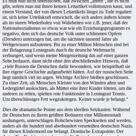
Es muß nun nicht überraschen, daß zwischen „Ideen“, die es nicht
gibt, sofern man mit ihnen keinen Leitartikel vollstrunzen kann, und
einem Verstand, der von diesen Leitartikeln längst zu Tode reguliert
ist, sich keine Urteilskraft entwickelt, die sich anders äußern könnte
als im sturen Wiederholen von Wahrheiten wie z.B. jener, daß der
Nationalsozialismus so etwas war wie ein Erziehungsprogramm ex
negativo, dem sich das deutsche Volk unter schlimmen Opfern
(Dresden) unterzogen hat, um die nächsten tausend Jahre als
Weltgewissen aufzutreten. Bis zu einer Million Menschen sind bei
der Belagerung Leningrads durch die deutsche Wehrmacht
verhungert, und wenn meine Morgenzeitung das auf einer ganzen
Seite bedauert, dann nicht ohne den abschließenden Hinweis, daß
„viele Russen die Deutschen dafür bewundern, wie beispielhaft sie
ihre eigene Geschichte aufgearbeitet hätten. Auf der russischen Seite
liegt nämlich viel im argen. Wichtige Archive bleiben geschlossen.
Zu einer Zeit, als Menschen Kleister von den Wänden aßen und
Ledergürtel auskochten, als Mütter eins ihrer Kinder töteten, um die
anderen zu retten, spielten rote Funktionäre in Leningrad Tennis.
Um überschüssiges Fett wegzukriegen. Keiner wurde je belangt.“
Dies die dramatische Pointe aus dem ideellen Setzkasten: Während
die Deutschen zu ihrem größten Bedauern eine Millionenstadt
aushungern, unterschlagen Bolschewisten Speckseiten und werden,
anders als die hundert und aberhundert verurteilten deutschen Nazis,
für diesen Kindermord nie belangt. Drastische Extrapointe: Der