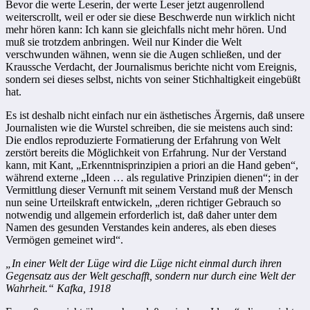
Bevor die werte Leserin, der werte Leser jetzt augenrollend
weiterscrollt, weil er oder sie diese Beschwerde nun wirklich nicht
mehr hören kann: Ich kann sie gleichfalls nicht mehr hören. Und
muß sie trotzdem anbringen. Weil nur Kinder die Welt
verschwunden wähnen, wenn sie die Augen schließen, und der
Kraussche Verdacht, der Journalismus berichte nicht vom Ereignis,
sondern sei dieses selbst, nichts von seiner Stichhaltigkeit eingebüßt
hat.
Es ist deshalb nicht einfach nur ein ästhetisches Ärgernis, daß unsere
Journalisten wie die Wurstel schreiben, die sie meistens auch sind:
Die endlos reproduzierte Formatierung der Erfahrung von Welt
zerstört bereits die Möglichkeit von Erfahrung. Nur der Verstand
kann, mit Kant, „Erkenntnisprinzipien a priori an die Hand geben“,
während externe „Ideen … als regulative Prinzipien dienen“; in der
Vermittlung dieser Vernunft mit seinem Verstand muß der Mensch
nun seine Urteilskraft entwickeln, „deren richtiger Gebrauch so
notwendig und allgemein erforderlich ist, daß daher unter dem
Namen des gesunden Verstandes kein anderes, als eben dieses
Vermögen gemeinet wird“.
„In einer Welt der Lüge wird die Lüge nicht einmal durch ihren
Gegensatz aus der Welt geschafft, sondern nur durch eine Welt der
Wahrheit.“ Kafka, 1918