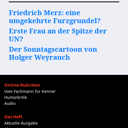
Friedrich Merz: eine
umgekehrte Furzgrundel?
Erste Frau an der Spitze der
UN?
Der Sonntagscartoon von
Holger Weyrauch
Online-Rubriken
Vom Fachmann für Kenner
Humorkritik
Audio
Das Heft
Aktuelle Ausgabe