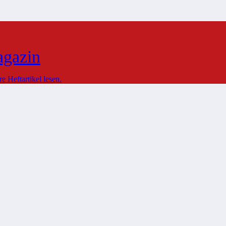
agazin
 Heftartikel lesen.