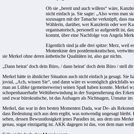
Ob sie „bereit und auch willens“ wäre, Kanzl
nicht einfach ja. Sie sagte: „Also wenn man s
sozusagen mit der Tatsache verknüpft, dass man
Wählerin, darüber, wer Kanzlerin oder wer Kanz
organisatorisch, personell so aufgestellt ist,
kommt, über eine Nachfolge von Angela Merk
Eigentlich sind ja alle drei spitze: Merz, weil
Mottenkiste den postdemokratischen, vertwitt
sie Merkel ohne deren ästhetische Qualitäten ist, also gar nichts.
„Dann heirat’ doch dein Büro, / dann heirat’ doch dein Büro / stell di
Merkel hätte in ähnlicher Situation auch nicht einfach ja gesagt. Sie
jovial, „Ach, wissen Sie“, und dann wäre es womöglich gleichfalls w
man an Lübke (gemeinerweise) seinen Spaß haben konnte. Merkel war, 
schopenhauerhafte Weltüberwindung in der Suspendierung des Erken
und zwar bürokratische, ist das Aufsagen als Nichtsagen, Unnatur im
Merkel, das war in den besten Momenten Dada, war De- als Rekonstrukt
dass Bedeutung sich aus dem ergibt, was notwendig ungesagt bleibt. D
sehen, dessen Bewusstlosigkeit jenes Paradies ist, aus dem uns Mer
genau, sogar einzigartig ist. AKK dagegen ist das, von dem man wei