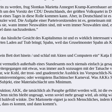
erin zu werden, frug Slomkas Marietta Annegret Kramp-Karrenbauer am
ich um den Vorsitz der CDU Deutschlands, der größten Volkspartei in De
 eines Tages in diese Rolle kommen kann. Aber, in Deutschland ist es so 
ler wird. Die Aufgabe einer Parteivorsitzenden ist es, gemeinsam mit d
 dass sie, wann immer Neuwahlen sind, mit wem immer Neuwahlen sind, ein
el dann nachzudenken.“
 er das hässliche Gesicht des Kapitalismus ist und es wirklich interess
erten Laden auf Trab bringt; Spahn, weil das Gruselmonster Spahn al
r ein Bett dort hinein / und schlaf mit Akten und Computern ein“ Katja 
 hat vermutlich außerhalb eines Standesamts noch niemals einfach ja ge
eitergegangen mit etwas, was immer auch sozusagen mit der Tatsache v
wie Kohl, der trost- und gnadenreiche Ausblick ins Vorsprachlich-Natu
ntnisvermögens; oder wenigstens Bachtinscher Karneval. Was AKKs Sp
 Subjekt, eine Materialschlacht ums Minimum.
ion; AKK, die tatsächlich als Paraphe geführt werden will, ist die ew
enn nichts bleibt ungesagt, wenn soviel mehr gesagt wird, als nötig wä
kel huldvoll winkte. Der Marionette eignet ja noch Menschliches, ind
ß, dass es kommt, und dann kommt’s.