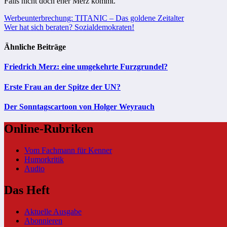
Falls nicht doch eher Merz kommt.
Beitragsnavigation
Werbeunterbrechung: TITANIC – Das goldene Zeitalter
Wer hat sich beraten? Sozialdemokraten!
Ähnliche Beiträge
Friedrich Merz: eine umgekehrte Furzgrundel?
Erste Frau an der Spitze der UN?
Der Sonntagscartoon von Holger Weyrauch
Online-Rubriken
Vom Fachmann für Kenner
Humorkritik
Audio
Das Heft
Aktuelle Ausgabe
Abonnieren