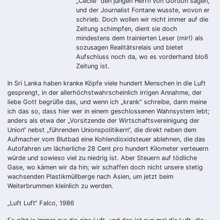
„Cécile“ den jungen Herrn von Gordon sagen,
und der Journalist Fontane wusste, wovon er
schrieb. Doch wollen wir nicht immer auf die
Zeitung schimpfen, dient sie doch
mindestens dem trainierten Leser (mir!) als
sozusagen Realitätsrelais und bietet
Aufschluss noch da, wo es vorderhand bloß
Zeitung ist.
In Sri Lanka haben kranke Köpfe viele hundert Menschen in die Luft
gesprengt, in der allerhöchstwahrscheinlich irrigen Annahme, der
liebe Gott begrüße das, und wenn ich „krank“ schreibe, dann meine
ich das so, dass hier wer in einem geschlossenen Wahnsystem lebt;
anders als etwa der „Vorsitzende der Wirtschaftsvereinigung der
Union“ nebst „führenden Unionspolitikern“, die direkt neben dem
Aufmacher vom Blutbad eine Kohlendioxidsteuer ablehnen, die das
Autofahren um lächerliche 28 Cent pro hundert Kilometer verteuern
würde und sowieso viel zu niedrig ist. Aber Steuern auf tödliche
Gase, wo kämen wir da hin; wir schaffen doch nicht unsere stetig
wachsenden Plastikmüllberge nach Asien, um jetzt beim
Weiterbrummen kleinlich zu werden.
„Luft Luft“ Falco, 1986