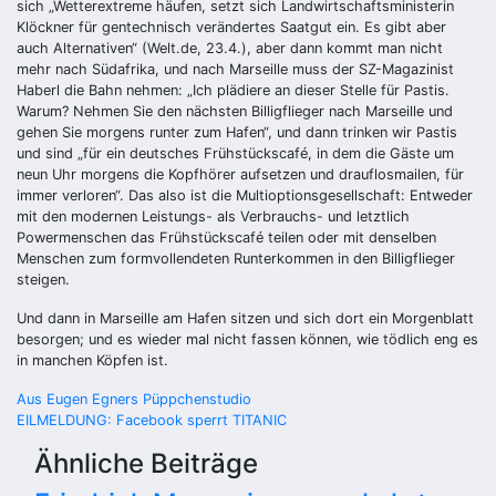
sich „Wetterextreme häufen, setzt sich Landwirtschaftsministerin
Klöckner für gentechnisch verändertes Saatgut ein. Es gibt aber
auch Alternativen“ (Welt.de, 23.4.), aber dann kommt man nicht
mehr nach Südafrika, und nach Marseille muss der SZ-Magazinist
Haberl die Bahn nehmen: „Ich plädiere an dieser Stelle für Pastis.
Warum? Nehmen Sie den nächsten Billigflieger nach Marseille und
gehen Sie morgens runter zum Hafen“, und dann trinken wir Pastis
und sind „für ein deutsches Frühstückscafé, in dem die Gäste um
neun Uhr morgens die Kopfhörer aufsetzen und drauflosmailen, für
immer verloren“. Das also ist die Multioptionsgesellschaft: Entweder
mit den modernen Leistungs- als Verbrauchs- und letztlich
Powermenschen das Frühstückscafé teilen oder mit denselben
Menschen zum formvollendeten Runterkommen in den Billigflieger
steigen.
Und dann in Marseille am Hafen sitzen und sich dort ein Morgenblatt
besorgen; und es wieder mal nicht fassen können, wie tödlich eng es
in manchen Köpfen ist.
Beitragsnavigation
Aus Eugen Egners Püppchenstudio
EILMELDUNG: Facebook sperrt TITANIC
Ähnliche Beiträge