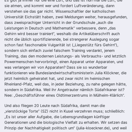
Es gibt ja immer nur die eine Luft, und das ist nun mal die Luft, die
sie atmen, und kommt wer und fordert Luftveränderung, dann
verstehen sie das gar nicht. Wissenschaftler der katholischen
Universität Eichstätt haben, zwei Meldungen weiter, herausgefunden,
dass zweisprachiger Unterricht in der Grundschule „auch die
Leistungen in Deutsch und Mathematik“ verbessere, denn „das
Gehirn wird besser trainiert“, weshalb die Artikelüberschrift auch
nicht die üblich sportifizierende, bei strengerer Auslegung sogar
schon fast faschonable Vulgarität ist („Liegestütz fürs Gehirn“),
sondern sich einfach zuviel falschem Training verdankt, jenem
Training, das den modernen Leistungs- als Verbrauchs- und letztlich
Powermenschen hervorbringt, einen Apparat unter Apparaten, und
was verlangen wir von Apparaten? Dass sie so wunderbar
funktionieren wie Bundeslandwirtschaftsministerin Julia Klöckner, die
jetzt heimlich geheiratet hat, und zwar nicht im heimischen
Rheinland-Pfalz, weil das, in jeder Beziehung, zu nahe gelegen hätte,
sondern in Südafrika. Weil ihr Angetrauter nämlich Südafrikaner ist?
Nee: „Geschäftsführer eines Oldtimerzentrums in Mülheim-Klärlich“.
Und also fliegen 20 Leute nach Südafrika, damit man die
„vierstöckige Torte“ (SZ) nicht in Kusel verzehren muss; schließlich:
„Es ist unser aller Aufgabe, die Lebensgrundlagen künftiger
Generationen und die biologische Vielfalt zu erhalten. Wir setzen das
Prinzip der Nachhaltigkeit politisch um“ (julia-kloeckner.de), und weil