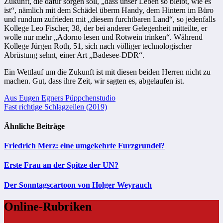
Zukunft, die dafür sorgen soll, „dass unser Leben so bleibt, wie es
ist“, nämlich mit dem Schädel überm Handy, dem Hintern im Büro
und rundum zufrieden mit „diesem furchtbaren Land“, so jedenfalls
Kollege Leo Fischer, 38, der bei anderer Gelegenheit mitteilte, er
wolle nur mehr „Adorno lesen und Rotwein trinken“. Während
Kollege Jürgen Roth, 51, sich nach völliger technologischer
Abrüstung sehnt, einer Art „Badesee-DDR“.
Ein Wettlauf um die Zukunft ist mit diesen beiden Herren nicht zu
machen. Gut, dass ihre Zeit, wir sagten es, abgelaufen ist.
Beitragsnavigation
Aus Eugen Egners Püppchenstudio
Fast richtige Schlagzeilen (2019)
Ähnliche Beiträge
Friedrich Merz: eine umgekehrte Furzgrundel?
Erste Frau an der Spitze der UN?
Der Sonntagscartoon von Holger Weyrauch
Online-Rubriken