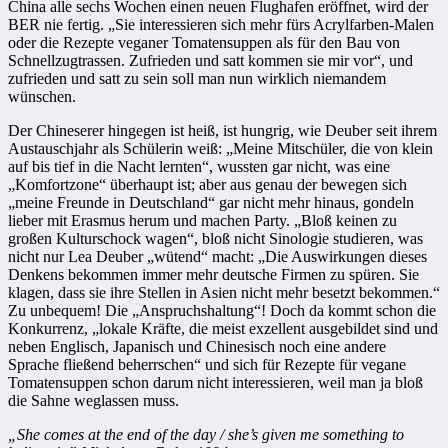
China alle sechs Wochen einen neuen Flughafen eröffnet, wird der
BER nie fertig. „Sie interessieren sich mehr fürs Acrylfarben-Malen
oder die Rezepte veganer Tomatensuppen als für den Bau von
Schnellzugtrassen. Zufrieden und satt kommen sie mir vor“, und
zufrieden und satt zu sein soll man nun wirklich niemandem
wünschen.
Der Chineserer hingegen ist heiß, ist hungrig, wie Deuber seit ihrem
Austauschjahr als Schülerin weiß: „Meine Mitschüler, die von klein
auf bis tief in die Nacht lernten“, wussten gar nicht, was eine
„Komfortzone“ überhaupt ist; aber aus genau der bewegen sich
„meine Freunde in Deutschland“ gar nicht mehr hinaus, gondeln
lieber mit Erasmus herum und machen Party. „Bloß keinen zu
großen Kulturschock wagen“, bloß nicht Sinologie studieren, was
nicht nur Lea Deuber „wütend“ macht: „Die Auswirkungen dieses
Denkens bekommen immer mehr deutsche Firmen zu spüren. Sie
klagen, dass sie ihre Stellen in Asien nicht mehr besetzt bekommen.“
Zu unbequem! Die „Anspruchshaltung“! Doch da kommt schon die
Konkurrenz, „lokale Kräfte, die meist exzellent ausgebildet sind und
neben Englisch, Japanisch und Chinesisch noch eine andere
Sprache fließend beherrschen“ und sich für Rezepte für vegane
Tomatensuppen schon darum nicht interessieren, weil man ja bloß
die Sahne weglassen muss.
„She comes at the end of the day / she’s given me something to