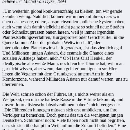
believe in” Michel van Dyke, 1994
„Um weiterhin global konkurrenzfähig zu bleiben, tun wir gerade
ziemlich wenig. Natürlich können wir immer anführen, dass wir
eben das bessere, edlere, anspruchsvollere politische System haben,
auch wenn sich damit vielleicht nicht ganz so schnell neue Straßen
oder Schnellzugtrassen bauen lassen, weil ja immer irgendein
Planfeststellungsverfahren, Bürgerprotest oder Gerichtsurteil in die
Quere kommt. Aber der globalen Weltwirtschaft“, der
internationalen Planetarwirtschaft geradezu, „ist das ziemlich egal.
Und Millionen jungen Asiaten, die erstmals die Chance eines
sozialen Aufstiegs haben, auch.“ Ob Hans-Olaf Henkel, der
idealtypische alte weiße Mann, noch feuchte Träume hat, will man
gar nicht wissen, aber wenn, dann geht er punktgenau so: Hier
liegen die Veganer mit dem Grundgesetz unterm Arm in der
Komfortzone, während Milliarden Asiaten nur darauf warten, uns zu
überrennen.
Die Welt, schrieb schon der Führer, ist ja nichts weiter als ein
Weltpokal, den nur die härteste Rasse in die Vitrine bekommt, und
unsere Journalistenschulabsolventinnen haben’s nicht vergessen:
„Die Führenden hingegen müssen sich erst umblicken, um ihre
Verfolger zu bemerken. Doch genau das tun die wenigsten jungen
Deutschen. Schlimmer noch: Viele haben noch nicht mal begriffen,
dass sie sich überhaupt im Wettlauf um die Zukunft befinden.“ Eine