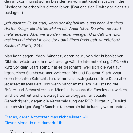
den antikommunistischen Dissidenten vom antikapitalistischen: die
Dissidenz ist erheblich einträglicher. (Braucht sich Piwitt gar nicht zu
beklagen.)
„Ich dachte: Es ist egal, wenn der Kapitalismus uns nach Art eines
dritten Kriegs ein drittes Mal an die Wand fährt. Du wirst es nicht
mehr erleben. Aber wir wurden immer weniger. Und daß uns noch
mal jemand einlud? In eine Jury bat? Einen Preis gab womöglich?
Kuchen!“ Piwitt, 2014
Man kann sagen, Yoani Sánchez, deren neue, von der kubanischen
Diktatur wiederum ohne weiteres gewährte Internetzeitung
14Ymedia
kurz vor dem Start steht, hat es geschafft, weil sich die Welt für
irgendeinen Slumbewohner zwischen Rio und Panama-Stadt zwar
einen feuchten Kehricht, fürs kommunistisch geknechtete Kuba aber
jederzeit interessiert, und wenn Sánchez mal am Ziel ist und die
Brüder und Schwestern aus Miami in Havanna die Favelas ausweisen,
wird sie befreit und unverzagt weiterbloggen, für soziale
Gerechtigkeit, gegen die Verharmlosung der PCC-Diktatur. „Es wird
ein schwieriger Weg“ (Sanchez). Immerhin ist bekannt, wo er endet.
Beitragsnavigation
Fragen, deren Antworten man nicht wissen will
Diesen Monat in der Humorkritik