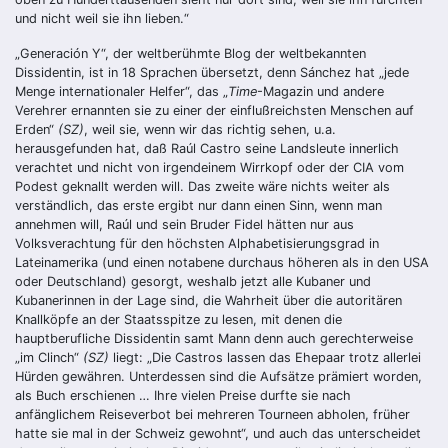
und nicht weil sie ihn lieben.“
„Generación Y“, der weltberühmte Blog der weltbekannten
Dissidentin, ist in 18 Sprachen übersetzt, denn Sánchez hat „jede
Menge internationaler Helfer“, das „
Time
-Magazin und andere
Verehrer ernannten sie zu einer der einflußreichsten Menschen auf
Erden“
(SZ)
, weil sie, wenn wir das richtig sehen, u.a.
herausgefunden hat, daß Raúl Castro seine Landsleute innerlich
verachtet und nicht von irgendeinem Wirrkopf oder der CIA vom
Podest geknallt werden will. Das zweite wäre nichts weiter als
verständlich, das erste ergibt nur dann einen Sinn, wenn man
annehmen will, Raúl und sein Bruder Fidel hätten nur aus
Volksverachtung für den höchsten Alphabetisierungsgrad in
Lateinamerika (und einen notabene durchaus höheren als in den USA
oder Deutschland) gesorgt, weshalb jetzt alle Kubaner und
Kubanerinnen in der Lage sind, die Wahrheit über die autoritären
Knallköpfe an der Staatsspitze zu lesen, mit denen die
hauptberufliche Dissidentin samt Mann denn auch gerechterweise
„im Clinch“
(SZ)
liegt: „Die Castros lassen das Ehepaar trotz allerlei
Hürden gewähren. Unterdessen sind die Aufsätze prämiert worden,
als Buch erschienen … Ihre vielen Preise durfte sie nach
anfänglichem Reiseverbot bei mehreren Tourneen abholen, früher
hatte sie mal in der Schweiz gewohnt“, und auch das unterscheidet