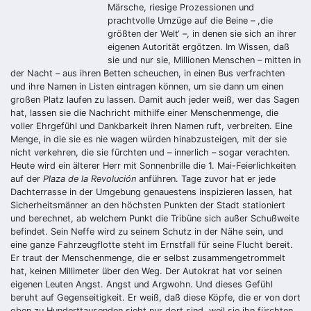
Märsche, riesige Prozessionen und
prachtvolle Umzüge auf die Beine – ,die
größten der Welt‘ –, in denen sie sich an ihrer
eigenen Autorität ergötzen. Im Wissen, daß
sie und nur sie, Millionen Menschen – mitten in
der Nacht – aus ihren Betten scheuchen, in einen Bus verfrachten
und ihre Namen in Listen eintragen können, um sie dann um einen
großen Platz laufen zu lassen. Damit auch jeder weiß, wer das Sagen
hat, lassen sie die Nachricht mithilfe einer Menschenmenge, die
voller Ehrgefühl und Dankbarkeit ihren Namen ruft, verbreiten. Eine
Menge, in die sie es nie wagen würden hinabzusteigen, mit der sie
nicht verkehren, die sie fürchten und – innerlich – sogar verachten.
Heute wird ein älterer Herr mit Sonnenbrille die 1. Mai-Feierlichkeiten
auf der
Plaza de la Revolución
anführen. Tage zuvor hat er jede
Dachterrasse in der Umgebung genauestens inspizieren lassen, hat
Sicherheitsmänner an den höchsten Punkten der Stadt stationiert
und berechnet, ab welchem Punkt die Tribüne sich außer Schußweite
befindet. Sein Neffe wird zu seinem Schutz in der Nähe sein, und
eine ganze Fahrzeugflotte steht im Ernstfall für seine Flucht bereit.
Er traut der Menschenmenge, die er selbst zusammengetrommelt
hat, keinen Millimeter über den Weg. Der Autokrat hat vor seinen
eigenen Leuten Angst. Angst und Argwohn. Und dieses Gefühl
beruht auf Gegenseitigkeit. Er weiß, daß diese Köpfe, die er von dort
oben zu Hunderttausenden sieht nur dort sind, weil sie ihn fürchten