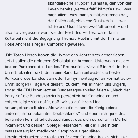
skandalreiche Truppe“ ausmalte, den von der
Leyen bereits „verzweifelt“ kämpfe usw., was,
nach allem, was man so mitbekommen hat,
der üblich aufgeblasene Quatsch ist – wer
hätte uns’ Uschi je verzweifelt erlebt! – und
also so vergessenswert wie der Rest des Heftes; wäre da im
Kulturteil nicht die Begegnung Thomas Hüetlins mit der hirntoten
Hose Andreas Frege („Campino“) gewesen.
„Die Toten Hosen haben die Hymne des Jahrzehnts geschrieben.
Jetzt sollen die goldenen Schallplatten brennen. Unterwegs mit der
besten Punkband des Landes.“ Erstaunlich, wieviel Blindheit in drei
Untertitelzeilen paßt, denn eine Band kann entweder die beste
Punkband des Landes sein oder für hymnentauglichen Formatradio-
Unrat sorgen („Tage wie diese“), zu dem, wir erinnern uns ungern,
sogar die CDU ihren letzten Bundestagswahlsieg feierte. „Nach der
Party rief die Bundeskanzlerin persönlich bei Campino an und
entschuldigte sich dafür, daß ,wir so auf Ihrem Lied
herumgetrampelt sind’. Als wären die Hosen die Könige eines
anderen, ihr unbekannten Deutschlands’“ und eben nicht jene des
bekannten Formatradiodeutschlands, das sich so schön in Merkel
inkarniert und dessen „Spiegel“-lesendem Teil der Hüetlin den
masssentauglich mediokren Campino als gequälten
Linksintellektuellen verkaufen muß; denn Campino hat es sich „nie