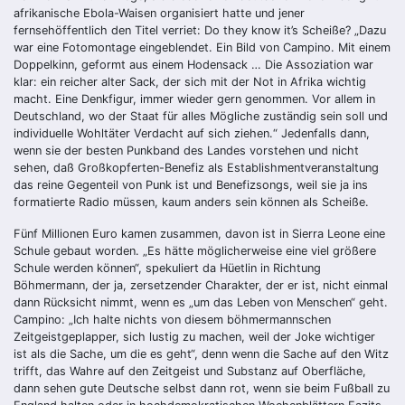
afrikanische Ebola-Waisen organisiert hatte und jener
fernsehöffentlich den Titel verriet: Do they know it’s Scheiße? „Dazu
war eine Fotomontage eingeblendet. Ein Bild von Campino. Mit einem
Doppelkinn, geformt aus einem Hodensack … Die Assoziation war
klar: ein reicher alter Sack, der sich mit der Not in Afrika wichtig
macht. Eine Denkfigur, immer wieder gern genommen. Vor allem in
Deutschland, wo der Staat für alles Mögliche zuständig sein soll und
individuelle Wohltäter Verdacht auf sich ziehen.“ Jedenfalls dann,
wenn sie der besten Punkband des Landes vorstehen und nicht
sehen, daß Großkopferten-Benefiz als Establishmentveranstaltung
das reine Gegenteil von Punk ist und Benefizsongs, weil sie ja ins
formatierte Radio müssen, kaum anders sein können als Scheiße.
Fünf Millionen Euro kamen zusammen, davon ist in Sierra Leone eine
Schule gebaut worden. „Es hätte möglicherweise eine viel größere
Schule werden können“, spekuliert da Hüetlin in Richtung
Böhmermann, der ja, zersetzender Charakter, der er ist, nicht einmal
dann Rücksicht nimmt, wenn es „um das Leben von Menschen“ geht.
Campino: „Ich halte nichts von diesem böhmermannschen
Zeitgeistgeplapper, sich lustig zu machen, weil der Joke wichtiger
ist als die Sache, um die es geht“, denn wenn die Sache auf den Witz
trifft, das Wahre auf den Zeitgeist und Substanz auf Oberfläche,
dann sehen gute Deutsche selbst dann rot, wenn sie beim Fußball zu