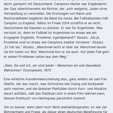
leicht gemacht mit Deutschland. Campinos Mutter war Engländerin“,
der Opa väterlicherseits ein Richter, der „sich weigerte, Juden ohne
Verhandlung zu verurteilen. Die Drohungen von Nazis und
Rechtsradikalen begleiten die Band bis heute. Bei Fußballspielen hält
Campino zu England. Selbst im Finale 2014 schaffte er es nicht,
Deutschland die Daumen zu drücken. Er war für Argentinien. Was
verrückt ist, denn im Fußball ist Argentinien so etwas wie ein
Erzgegner Englands. Probleme, irgendjemand?“ Absatz. „Na ja,
Probleme sind so etwas wie Campinos zweiter Vorname.“ Absatz.
„Er hat sie.“ Absatz. „Manchmal lacht er über sie. Manchmal lassen
sie ihn toben vor Wut. Manchmal löst er sie auch. Auf jeden Fall geht
er seinen Problemen selten aus dem Weg.“
„Nein, Sie und ich, wir sind beide – Menschen ein und desselben
Wahnsinns!“ Dostojewski, 1875
Eine wirkliche Ausnahmeerscheinung also, ganz anders als sein Fan
Hüetlin, der das macht, was Schmöcke wie Osang und Kurbjuweit
auch machen, und die übelsten Platitüden durch Kurz- und Absätze
derart aufbläst, daß das Publikum sich in einem Film wähnen kann,
dessen Drehbuch von Hemingway persönlich stammt.
Um so besser, wenn dann noch Kerle aneinandergeraten, so wie Jan
Böhmermann und Frege, als dieser einen deutschen Benefizsong für