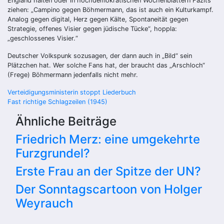
England halten oder in hochdemokratischen Wochenblättern Fazits
ziehen: „Campino gegen Böhmermann, das ist auch ein Kulturkampf.
Analog gegen digital, Herz gegen Kälte, Spontaneität gegen
Strategie, offenes Visier gegen jüdische Tücke“, hoppla:
„geschlossenes Visier.“
Deutscher Volkspunk sozusagen, der dann auch in „Bild“ sein
Plätzchen hat. Wer solche Fans hat, der braucht das „Arschloch“
(Frege) Böhmermann jedenfalls nicht mehr.
Beitragsnavigation
Verteidigungsministerin stoppt Liederbuch
Fast richtige Schlagzeilen (1945)
Ähnliche Beiträge
Friedrich Merz: eine umgekehrte
Furzgrundel?
Erste Frau an der Spitze der UN?
Der Sonntagscartoon von Holger
Weyrauch